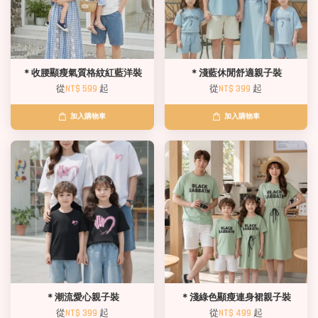
＊收腰顯瘦氣質格紋紅藍洋裝
＊淺藍休閒舒適親子裝
從
NT$ 599
起
從
NT$ 399
起
加入購物車
加入購物車
＊潮流愛心親子裝
＊淺綠色顯瘦連身裙親子裝
從
NT$ 399
起
從
NT$ 499
起