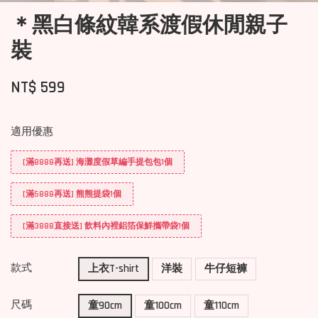
＊黑白條紋韓系渡假休閒親子
裝
NT$ 599
適用優惠
[滿8888再送] 海灘度假草編手提包包1個
[滿5888再送] 熊熊提袋1個
[滿3888直接送] 飲料內裡鋁箔保鮮攜帶袋1個
款式
上衣T-shirt
洋裝
牛仔短褲
尺碼
童90cm
童100cm
童110cm