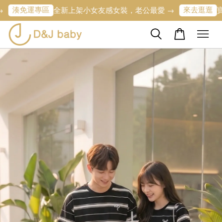
運專區
來去逛逛
全新上架小女友感女裝，老公最愛 →
寶寶的第一