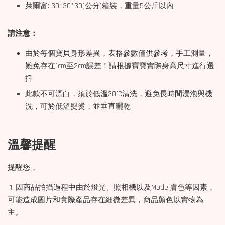
萊爾富: 30*30*30(公分)箱裝，重量5公斤以內
請注意：
由於每個寶貝身形差異，表格參數僅供參考，手工測量，
難免存在1cm至2cm誤差！請根據寶寶實際身高尺寸進行選
擇
此款不可漂白，須於低溫30°C清洗，避免長時間浸泡與機
洗，可於低溫熨燙，並垂直曬乾
溫馨提醒
提醒您，
1. 因商品拍攝過程中由於燈光、照相機以及Model膚色等因素，
可能造成圖片和實際產品存在細微差異，商品顏色以實物為
主。