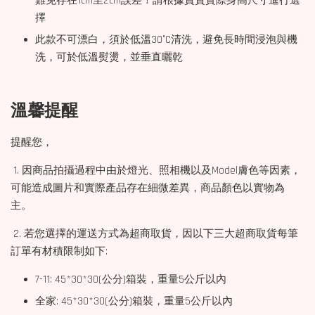
難免存在1cm至2cm誤差！請根據寶寶實際身高尺寸進行選
擇
此款不可漂白，須於低溫30°C清洗，避免長時間浸泡與機
洗，可於低溫熨燙，並垂直曬乾
溫馨提醒
提醒您，
1. 因商品拍攝過程中由於燈光、照相機以及Model膚色等因素，
可能造成圖片和實際產品存在細微差異，商品顏色以實物為
主。
2. 若您選擇的運送方式為超商取貨，因以下三大超商取貨每筆
訂單有材積限制如下:
7-11: 45*30*30(公分)箱裝，重量5公斤以內
全家: 45*30*30(公分)箱裝，重量5公斤以內