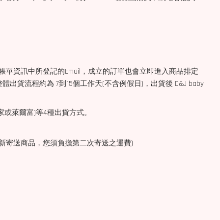
帳單資訊中所登記的Email，成立的訂單也會立即進入商品排定
程約為 7到15個工作天(不含例假日)，出貨後 D&J baby
、全家或萊爾富)等4種出貨方式。
: 重新寄送商品，您須負擔第二次寄送之運費)