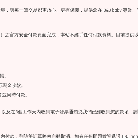
讓每一筆交易都更放心、更有保障，提供您在 D&J baby 專業
藍新科技）之官方安全付款頁面完成，本站不經手任何付款資料。目前提供以
轉帳。
進行現金收款。
取貨並同時付款。
認信」以及在3個工作天內收到電子發票通知您我們已經收到您的款項，
款，則該筆訂單將會自動取消。如有任何問題歡迎透過 D&J baby 官方LINE