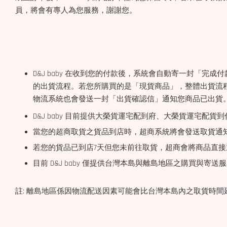
員，將會有專人為您服務，謝謝您。
D&J baby 在收到您的付款後，系統會自動寄一封「
的出貨流程。若您所購買的是「現貨商品」，整體出貨流程約為 
物流系統也會發送一封「出貨確認信」通知您商品已出貨
D&J baby 目前提供大榮貨運宅配到府、大榮貨運宅配貨到
當您的超商取貨之貨品到店時，超商系統將會發送取貨通
若您的貨品已到店7天但您未前往取貨，超商會將商品直接退回 D
目前 D&J baby 僅提供台灣本島與離島地區之購買與寄
註: 離島地區係因物流配送因素可能會比台灣本島內之取貨時間延