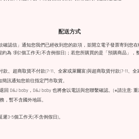
配送方式
完成付款確認信」通知您我們已經收到您的款項，並開立電子發票寄到您在
1到2個工作天(不含例假日)；若您所購買的是「預購商品」，整體出貨流
。
、
付款
超商取貨不付款(7-11、全家或萊爾富)與超商取貨付款(7-11
知簡訊通知您前往指定門市取貨。
&J baby，D&J baby 也將會以電話與您聯繫確認。(※請注意
送服務，暫不含國外地區。
遲3-5個工作天(不含例假日)。