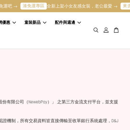
湊免運專區
來去
吧 →
全新上架小女友感女裝，老公最愛 →
網優惠
童裝新品
配件與週邊
股份有限公司（NewebPay）」 之第三方金流支付平台，並支援
多項資安認證機制，所有交易資料皆直接傳輸至收單銀行系統處理，D&J