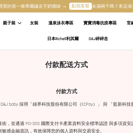
點我客製
寶的第一條專屬繡名字奶嘴鏈 →
未滿兩千嗎？來這湊免運
親子裝
女裝
溫泉泳衣專區
寶寶消毒抗疫專區
官
日本Richell利其爾
D&J碎碎念
付款配送方式
付款方式
baby 採用「綠界科技股份有限公司（ECPay）」 與 「藍新科技
級加密技術，並通過 PCI-DSS 國際支付卡產業資料安全標準認證 與
任何敏感金融資訊，有效保障您的個人資料與交易安全。