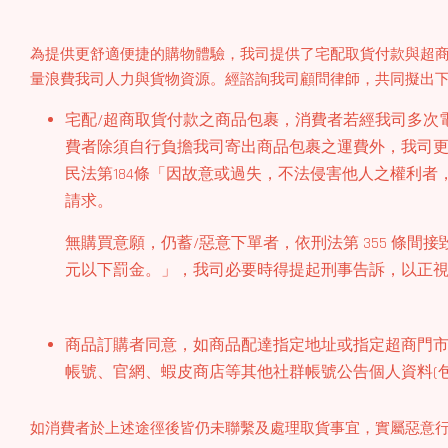
為提供更舒適便捷的購物體驗，我司提供了宅配取貨付款與超
量浪費我司人力與貨物資源。經諮詢我司顧問律師，共同擬出
宅配/超商取貨付款之商品包裹，消費者若經我司多次
費者除須自行負擔我司寄出商品包裹之運費外，我司
民法第184條「因故意或過失，不法侵害他人之權利
請求。
無購買意願，仍蓄/惡意下單者，依刑法第 355 條
元以下罰金。」，我司必要時得提起刑事告訴，以正
商品訂購者同意，如商品配達指定地址或指定超商門市7天內，經
帳號、官網、蝦皮商店等其他社群帳號公告個人資料(包
如消費者於上述途徑後皆仍未聯繫及處理取貨事宜，實屬惡意