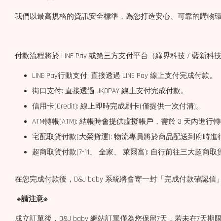
我們以最高規格的資訊安全標準，為您打造安心、可靠的購物環境，
付款流程將於 LINE Pay 或第三方支付平台（綠界科技 / 
LINE Pay行動支付: 直接透過 LINE Pay 線上支付完成付款。
街口支付: 直接透過 JKOPAY 線上支付完成付款。
信用卡(Credit): 線上即時完成刷卡(僅提供一次付清)。
ATM轉帳(ATM): 結帳時會提供虛擬帳戶，需於 3 天內進行
宅配取貨付款(大榮貨運): 物流專員將於商品配送到府時
超商取貨付款(7-11、 全家、 萊爾富): 自行前往三大超商
在您完成付款後，D&J baby 系統將會寄一封「完成付款確
※請注意※
成立訂單後，D&J baby 網站訂單僅為您保留7天，若未在7天期限內付