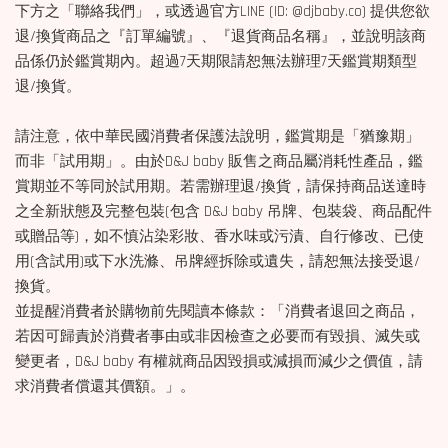
下方之「聯絡我們」，或透過官方LINE (ID: @djbaby.co) 提供您欲
退/換貨商品之『訂單編號』、『退貨商品名稱』，並說明該商
品係仍於鑑賞期內。超過7天期限請恕無法辦理7天鑑賞期類型
退/換貨。
請注意，依中華民國消費者保護法說明，鑑賞期是「猶豫期」
而非「試用期」。由於D&J baby 販售之商品屬消耗性產品，鑑
賞期並不等同於試用期。若需辦理退/換貨，請保持商品送達時
之全新狀態及完整包裝(包含 D&J baby 吊牌、包裝袋、商品配件
或贈品等)，如不慎沾染彩妝、香水味或污漬、自行修改、已使
用(含試用)或下水洗滌、吊牌經拆除或遺失，請恕無法接受退/
換貨。
並提醒消費者於購物前先閱讀本條款：「消費者退回之商品，
若因可歸責於消費者事由或非因檢查之必要而有毀損、滅失或
變更者，D&J baby 有權就商品因毀損或減損而減少之價值，請
求消費者償還其價額。」。