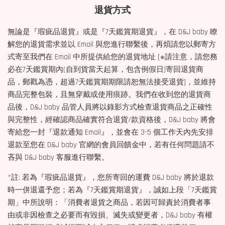
退貨方式
無論是『瑕疵品退貨』或是『7天鑑賞期退貨』，在 D&J baby 瞭
解您的退貨需求並以 Email 與您進行聯繫後，再煩請您以郵寄方
式寄至我們在 Email 中所提供給您的退貨地址 [※請注意，請您務
必在7天鑑賞期內(自到貨當天起算，包含例假日)寄回退貨商
品，郵戳為憑，超過7天鑑賞期期限請恕無法接受退貨]，並維持
商品完整包裝，且無穿戴或使用痕跡。我們在收到您的退貨商
品後，D&J baby 品管人員將以錄影方式檢查退貨商品之正確性
與完整性，經確認商品確實符合退貨/款資格後，D&J baby 將會
寄給您一封『退款通知 Email』，並會在 3-5 個工作天內先安排
退款至您在 D&J baby 官網的會員回饋金中，若有任何問題請不
吝與 D&J baby 客服進行聯繫。
*註: 若為『瑕疵品退貨』，您所寄回的運費 D&J baby 將於退款
時一併退還予您；若為『7天鑑賞期退貨』，誠如上段「7天鑑賞
期」中所說明：「消費者退貨之商品，若因可歸責於消費者事
由或非因檢查之必要而有毀損、滅失或變更者，D&J baby 有權