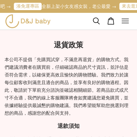
湊免運專區
來去逛
 →
全新上架小女友感女裝，老公最愛 →
退貨政策
本公司不提倡「先購買試穿，不滿意再退貨」的購物方式。我
們建議消費者在購買前，仔細確認商品的尺寸資訊，並評估是
否符合需求，以確保更高效且愉快的購物體驗。我們致力於讓
每位顧客收到滿意且適合的商品，並享有良好的購物過程。因
此，敬請於下單前充分諮詢並確認相關細節。若商品款式或尺
寸不合適，我們的線上客服團隊將會如實建議您避免購買，並
依據經驗提供最誠懇的購物建議。我們希望能幫助您挑選到理
想的商品，感謝您的配合與支持。
退款須知