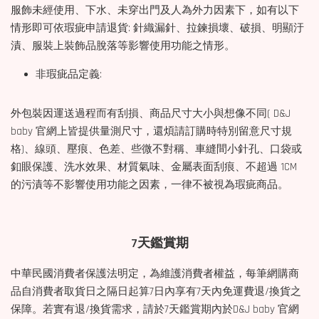
服飾未經使用、下水、未穿出門及人為外力因素下，如有以下
情形即可依瑕疵申請退貨: 針織漏針、拉鍊損壞、破損、明顯汙
漬、服裝上裝飾品脫落等影響使用功能之情形。
非瑕疵品定義:
外包裝因運送過程而有刮損、商品尺寸大小與想像不同( D&J
baby 官網上皆提供量測尺寸，還煩請訂購時特別留意尺寸規
格)、線頭、壓痕、色差、些微不對稱、車縫間小針孔、口袋或
釦眼保護、洗水效果、材質氣味、金屬表面刮痕、不超過 1CM
的污漬等不影響使用功能之因素，一律不被視為瑕疵商品。
7天鑑賞期
中華民國消費者保護法明定，為維護消費者權益，每筆網購商
品自消費者取貨日之隔日起算7日內享有7天內免運費退/換貨之
保障。若實有退/換貨需求，請於7天鑑賞期內於D&J baby 官網