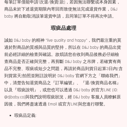
每筆訂單僅能申請1次退/換貨(款)，若因無法聯繫或本身因素，
商品未於下述退貨期限內寄回而致使無法完成退貨作業，D&J
baby 將自動取消該筆退貨申請，且同筆訂單不得再次申請。
瑕疵品處理
誠如 D&J baby 的精神 ”live quality and happy”，我們最注重的莫
過於對商品的質感與品質的堅持，所以在 D&J baby 的商品出貨
前必經詳細的檢查與確認。故煩請您在收到商品後務必仔細檢
查商品是否正確與完整，再剪斷 D&J baby 之吊牌，若確實有商
品不完整、瑕疵或短少之問題，再請於商品到貨日起算3日內(含
到貨當天)拍照並附註說明於 D&J baby 官網下方之「聯絡我們」
中，清楚告知退貨商品之『訂單編號』、『退/換貨商品名稱』
以及『瑕疵說明』，或您也可以透過 D&J baby 的官方LINE (ID:
@djbaby.co)與我們說明瑕疵狀況，經 D&J baby 客服人員瞭解原
因後，我們將盡速透過 Email 或官方LINE與您進行聯繫。
瑕疵品定義: