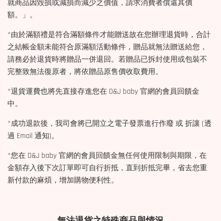
就商品因毀損或減損而減少之價值，請求消費者償還其價
額。」。
*由於滿額禮是符合滿額條件才能贈送故在您辦理退貨時，合計
之結帳金額未能符合原滿額活動條件，贈品就無法贈送給您，
請務必於退貨時將贈品一併退回。若贈品已拆封使用或包裝不
完整致無法復原者，將依贈品原售價收取費用。
*退貨運費也將先直接存進您在 D&J baby 官網的會員回饋金
中。
*成功退款後，我司會將已開立之電子發票進行作廢 或 折讓 (透
過 Email 通知)。
*您在 D&J baby 官網的會員回饋金無任何使用限制與期限，在
金額存入後下次訂單即可自行折抵，直到折抵完畢，省去您重
新付款的麻煩，增加購物便利性。
無法退貨之特殊商品與情況