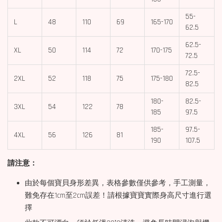
55-
L
48
110
69
165-170
62.5
62.5-
XL
50
114
72
170-175
72.5
72.5-
2XL
52
118
75
175-180
82.5
180-
82.5-
3XL
54
122
78
185
97.5
185-
97.5-
4XL
56
126
81
190
107.5
請注意：
由於每個寶貝身形差異，表格參數僅供參考，手工測量，
難免存在1cm至2cm誤差！請根據寶寶實際身高尺寸進行選
擇