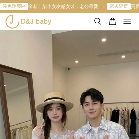
區
來去逛逛
全新上架小女友感女裝，老公最愛 →
寶寶的第一條