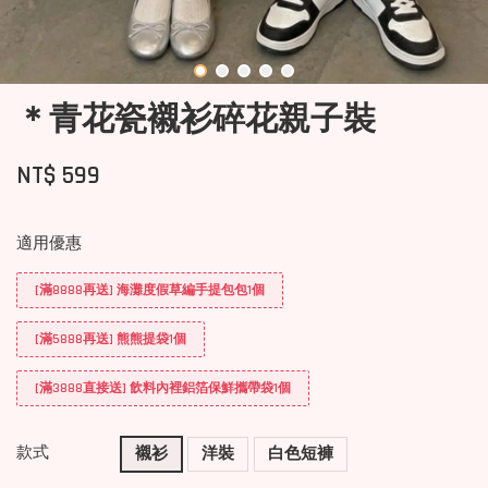
＊青花瓷襯衫碎花親子裝
NT$ 599
適用優惠
[滿8888再送] 海灘度假草編手提包包1個
[滿5888再送] 熊熊提袋1個
[滿3888直接送] 飲料內裡鋁箔保鮮攜帶袋1個
款式
襯衫
洋裝
白色短褲