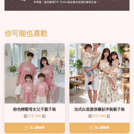
你可能也喜歡
粉色輕鬆母女父子親子裝
法式白底渡假襯衫洋裝親子裝
從
NT$ 599
起
從
NT$ 599
起
加入購物車
加入購物車