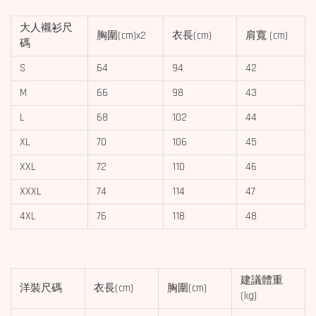
大人襯衫尺
胸圍(cm)x2
衣長(cm)
肩寬
(cm)
碼
S
64
94
42
M
66
98
43
L
68
102
44
XL
70
106
45
XXL
72
110
46
XXXL
74
114
47
4XL
76
118
48
建議體重
洋裝尺碼
衣長(cm)
胸圍(cm)
(kg)