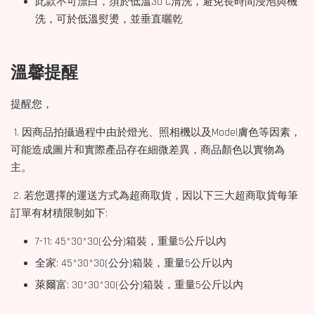
此款不可漂白，須於低溫30°C清洗，避免長時間浸泡與機
洗，可於低溫熨燙，並垂直曬乾
溫馨提醒
提醒您，
1. 因商品拍攝過程中由於燈光、照相機以及Model膚色等因素，
可能造成圖片和實際產品存在細微差異，商品顏色以實物為
主。
2. 若您選擇的運送方式為超商取貨，因以下三大超商取貨每筆
訂單有材積限制如下:
7-11: 45*30*30(公分)箱裝，重量5公斤以內
全家: 45*30*30(公分)箱裝，重量5公斤以內
萊爾富: 30*30*30(公分)箱裝，重量5公斤以內