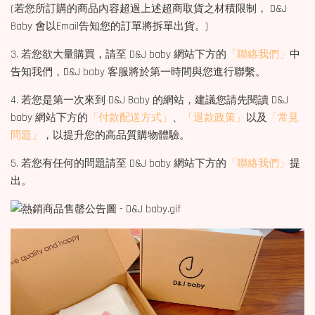
(若您所訂購的商品內容超過上述超商取貨之材積限制， D&J
Baby 會以Email告知您的訂單將拆單出貨。)
3. 若您欲大量購買，請至 D&J baby 網站下方的
「聯絡我們」
中
告知我們，D&J baby 客服將於第一時間與您進行聯繫。
4. 若您是第一次來到 D&J Baby 的網站，建議您請先閱讀 D&J
baby 網站下方的
「付款配送方式」
、
「退款政策」
以及
「常見
問題」
，以提升您的高品質購物體驗。
5. 若您有任何的問題請至 D&J baby 網站下方的
「聯絡我們」
提
出。