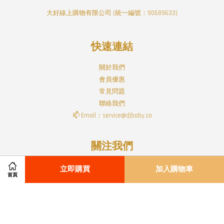
大好線上購物有限公司 (統一編號：90689633)
快速連結
關於我們
會員優惠
常見問題
聯絡我們
📫 Email：service@djbaby.co
關注我們
Facebook
Instagram
Line
立即購買
加入購物車
RSS
首頁
Visa
Master