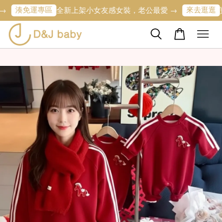
免運專區
來去逛逛
全新上架小女友感女裝，老公最愛 →
寶寶的第