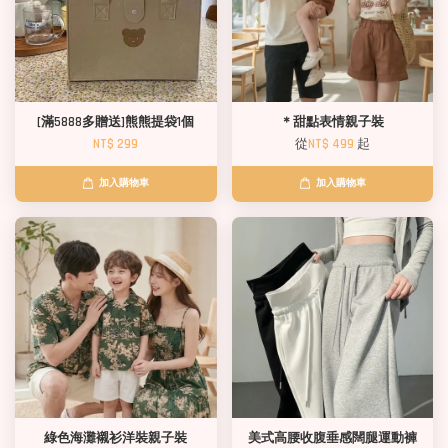
[滿5888多贈送]熊熊提袋1個
＊甜點表情親子裝
NT$ 299
從
NT$ 499
起
加入購物車
加入購物車
綠色海灘襯衫洋裝親子裝
美式高腰收腹垂感闊腿運動褲