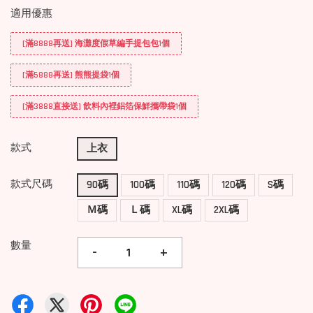
適用優惠
[滿8888再送] 海灘度假草編手提包包1個
[滿5888再送] 熊熊提袋1個
[滿3888直接送] 飲料內裡鋁箔保鮮攜帶袋1個
款式
上衣
款式尺碼
90碼
100碼
110碼
120碼
S碼
Ｍ碼
Ｌ碼
XL碼
2XL碼
數量
-
+