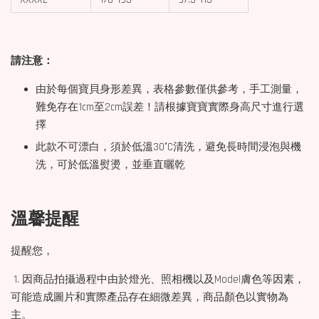
請注意：
由於每個寶貝身形差異，表格參數僅供參考，手工測量，
難免存在1cm至2cm誤差！請根據寶寶實際身高尺寸進行選
擇
此款不可漂白，須於低溫30°C清洗，避免長時間浸泡與機
洗，可於低溫熨燙，並垂直曬乾
溫馨提醒
提醒您，
1. 因商品拍攝過程中由於燈光、照相機以及Model膚色等因素，
可能造成圖片和實際產品存在細微差異，商品顏色以實物為
主。