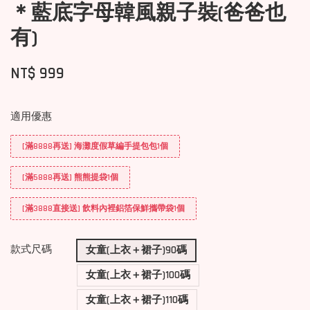
＊藍底字母韓風親子裝(爸爸也
有)
NT$ 999
適用優惠
[滿8888再送] 海灘度假草編手提包包1個
[滿5888再送] 熊熊提袋1個
[滿3888直接送] 飲料內裡鋁箔保鮮攜帶袋1個
款式尺碼
女童(上衣＋裙子)90碼
女童(上衣＋裙子)100碼
女童(上衣＋裙子)110碼