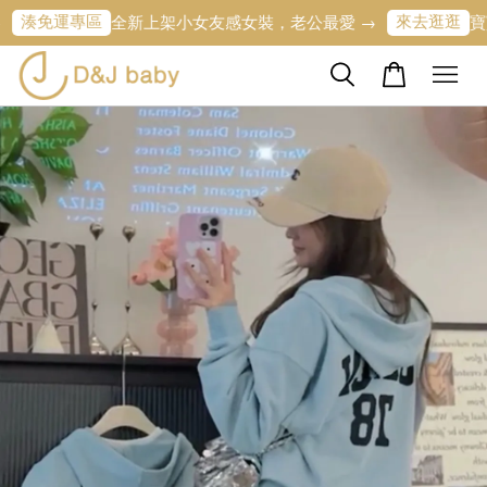
專區
來去逛逛
全新上架小女友感女裝，老公最愛 →
寶寶的第一條