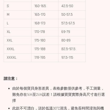
S
160-165
42.5-50
M
165-170
50-57.5
L
168-173
57.5-67.5
XL
170-178
69-79
XXL
175-180
80-89
XXXL
175-188
82.5-97.5
XXXXL
178-195
97.5-115
請注意：
由於每個寶貝身形差異，表格參數僅供參考，手工測量，
難免存在1cm至2cm誤差！請根據寶寶實際身高尺寸進行選
擇
此款不可漂白，須於低溫30°C清洗，避免長時間浸泡與機