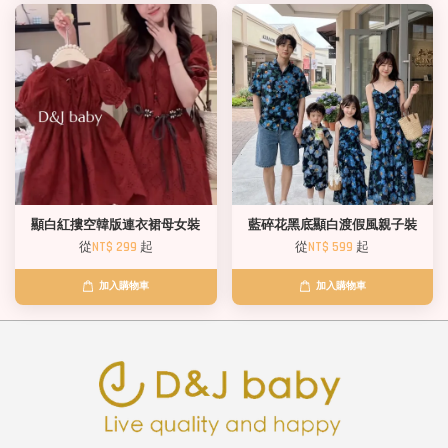
顯白紅摟空韓版連衣裙母女裝
藍碎花黑底顯白渡假風親子裝
從
NT$ 299
起
從
NT$ 599
起
加入購物車
加入購物車