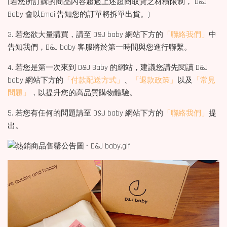
(若您所訂購的商品內容超過上述超商取貨之材積限制， D&J
Baby 會以Email告知您的訂單將拆單出貨。)
3. 若您欲大量購買，請至 D&J baby 網站下方的
「聯絡我們」
中
告知我們，D&J baby 客服將於第一時間與您進行聯繫。
4. 若您是第一次來到 D&J Baby 的網站，建議您請先閱讀 D&J
baby 網站下方的
「付款配送方式」
、
「退款政策」
以及
「常見
問題」
，以提升您的高品質購物體驗。
5. 若您有任何的問題請至 D&J baby 網站下方的
「聯絡我們」
提
出。