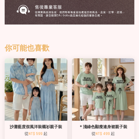
你可能也喜歡
沙灘藍度假風洋裝襯衫親子裝
＊淺綠色顯瘦連身裙親子裝
從
NT$ 599
起
從
NT$ 499
起