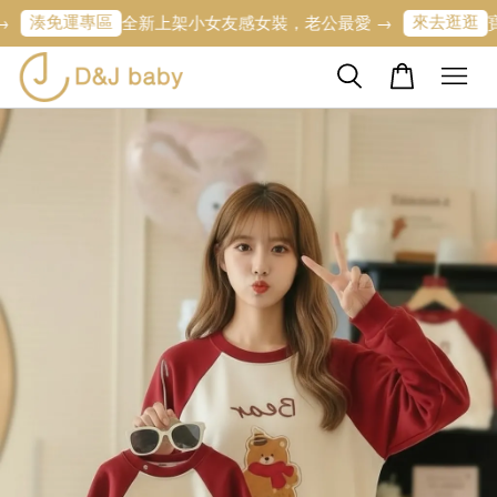
運專區
來去逛逛
全新上架小女友感女裝，老公最愛 →
寶寶的第一