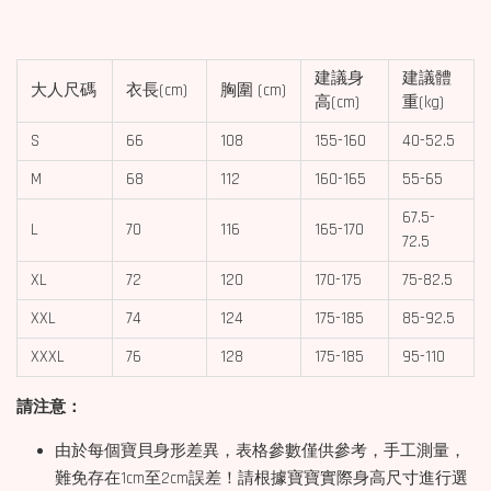
建議身
建議體
大人尺碼
衣長(cm)
胸圍
(cm)
高(cm)
重(kg)
S
66
108
155-160
40-52.5
M
68
112
160-165
55-65
67.5-
L
70
116
165-170
72.5
XL
72
120
170-175
75-82.5
XXL
74
124
175-185
85-92.5
XXXL
76
128
175-185
95-110
請注意：
由於每個寶貝身形差異，表格參數僅供參考，手工測量，
難免存在1cm至2cm誤差！請根據寶寶實際身高尺寸進行選