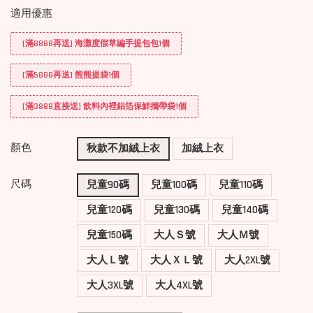
適用優惠
[滿8888再送] 海灘度假草編手提包包1個
[滿5888再送] 熊熊提袋1個
[滿3888直接送] 飲料內裡鋁箔保鮮攜帶袋1個
顏色
秋款不加絨上衣
加絨上衣
尺碼
兒童90碼
兒童100碼
兒童110碼
兒童120碼
兒童130碼
兒童140碼
兒童150碼
大人Ｓ號
大人Ｍ號
大人Ｌ號
大人ＸＬ號
大人2XL號
大人3XL號
大人4XL號