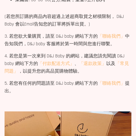
(若您所訂購的商品內容超過上述超商取貨之材積限制， D&J
Baby 會以Email告知您的訂單將拆單出貨。)
3. 若您欲大量購買，請至 D&J baby 網站下方的
「聯絡我們」
中
告知我們，D&J baby 客服將於第一時間與您進行聯繫。
4. 若您是第一次來到 D&J Baby 的網站，建議您請先閱讀 D&J
baby 網站下方的
「付款配送方式」
、
「退款政策」
以及
「常見
問題」
，以提升您的高品質購物體驗。
5. 若您有任何的問題請至 D&J baby 網站下方的
「聯絡我們」
提
出。