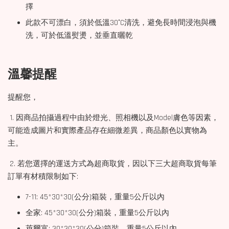
擇
此款不可漂白，須於低溫30°C清洗，避免長時間浸泡與機
洗，可於低溫熨燙，並垂直曬乾
溫馨提醒
提醒您，
1. 因商品拍攝過程中由於燈光、照相機以及Model膚色等因素，
可能造成圖片和實際產品存在細微差異，商品顏色以實物為
主。
2. 若您選擇的運送方式為超商取貨，因以下三大超商取貨每筆
訂單有材積限制如下:
7-11: 45*30*30(公分)箱裝，重量5公斤以內
全家: 45*30*30(公分)箱裝，重量5公斤以內
萊爾富: 30*30*30(公分)箱裝，重量5公斤以內