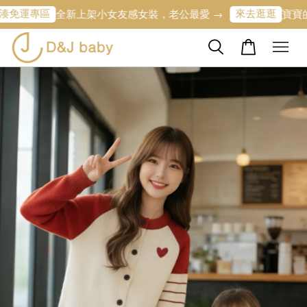
區
來去逛逛
全新上架小女友感女裝，老公最愛 →
寶寶的第一條專