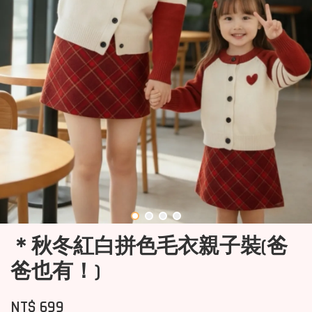
＊秋冬紅白拼色毛衣親子裝(爸
爸也有！)
NT$ 699