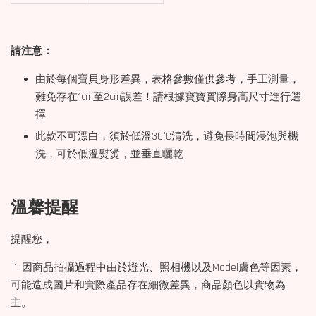
請注意：
由於每個寶貝身形差異，表格參數僅供參考，手工測量，
難免存在1cm至2cm誤差！請根據寶寶實際身高尺寸進行選
擇
此款不可漂白，須於低溫30°C清洗，避免長時間浸泡與機
洗，可於低溫熨燙，並垂直曬乾
溫馨提醒
提醒您，
1. 因商品拍攝過程中由於燈光、照相機以及Model膚色等因素，
可能造成圖片和實際產品存在細微差異，商品顏色以實物為
主。