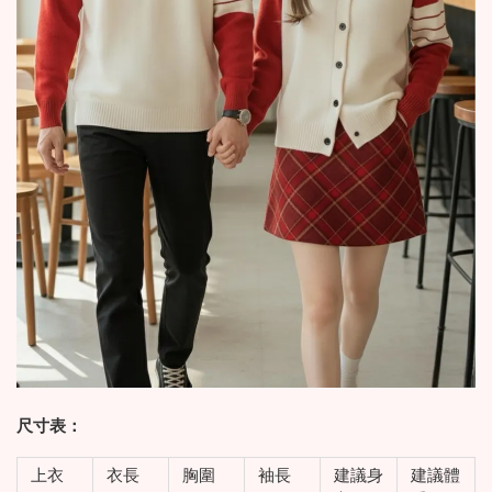
尺寸表：
上衣
衣長
胸圍
袖長
建議身
建議體