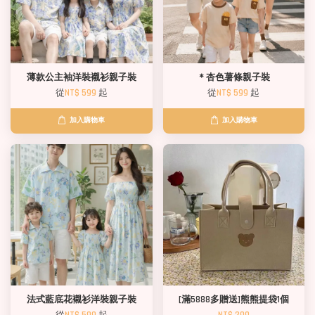
薄款公主袖洋裝襯衫親子裝
＊杏色薯條親子裝
從
NT$ 599
起
從
NT$ 599
起
加入購物車
加入購物車
法式藍底花襯衫洋裝親子裝
[滿5888多贈送]熊熊提袋1個