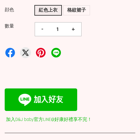
顔色
紅色上衣
格紋裙子
數量
-
+
加入D&J baby官方LINE@好康好禮享不完！