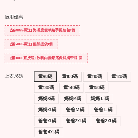
適用優惠
[滿8888再送] 海灘度假草編手提包包1個
[滿5888再送] 熊熊提袋1個
[滿3888直接送] 飲料內裡鋁箔保鮮攜帶袋1個
上衣尺碼
童90碼
童100碼
童110碼
童120碼
童130碼
童140碼
童150碼
媽媽S碼
媽媽M碼
媽媽Ｌ碼
媽媽XL碼
爸爸Ｍ碼
爸爸Ｌ碼
爸爸XL碼
爸爸2XL碼
爸爸3XL碼
爸爸4XL碼