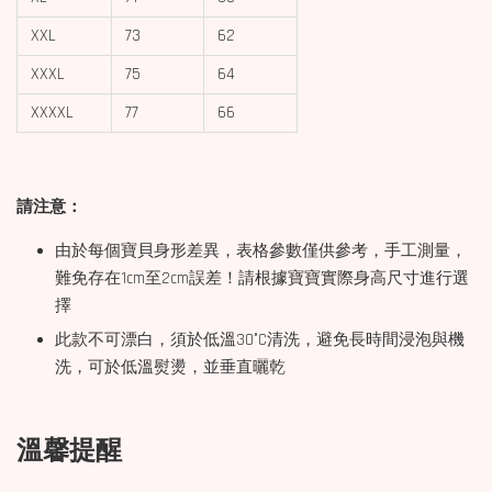
XXL
73
62
XXXL
75
64
XXXXL
77
66
請注意：
由於每個寶貝身形差異，表格參數僅供參考，手工測量，
難免存在1cm至2cm誤差！請根據寶寶實際身高尺寸進行選
擇
此款不可漂白，須於低溫30°C清洗，避免長時間浸泡與機
洗，可於低溫熨燙，並垂直曬乾
溫馨提醒