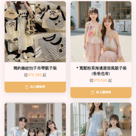
簡約條紋扣子吊帶親子裝
＊寬鬆粉系海邊渡假風親子裝
(爸爸也有)
從
NT$ 399
起
從
NT$ 599
起
加入購物車
加入購物車