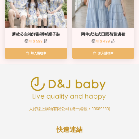
薄款公主袖洋裝襯衫親子裝
兩件式法式田園荷葉邊裙
從
NT$ 599
起
從
NT$ 499
起
加入購物車
加入購物車
大好線上購物有限公司 (統一編號：90689633)
快速連結