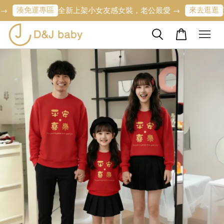
免運專區
來去逛逛
全新上架小女友感女裝，老公最愛 →
寶寶的