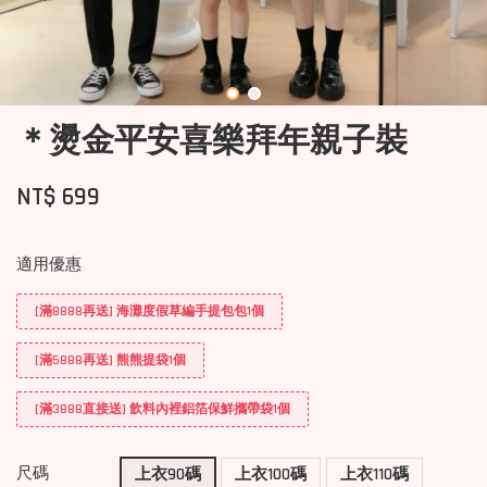
＊燙金平安喜樂拜年親子裝
NT$ 699
適用優惠
[滿8888再送] 海灘度假草編手提包包1個
[滿5888再送] 熊熊提袋1個
[滿3888直接送] 飲料內裡鋁箔保鮮攜帶袋1個
尺碼
上衣90碼
上衣100碼
上衣110碼