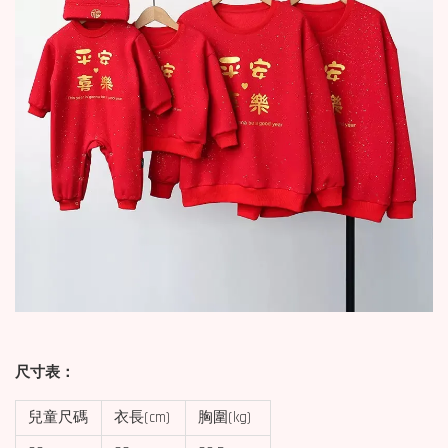
尺寸表：
兒童尺碼
衣長(cm)
胸圍(kg)