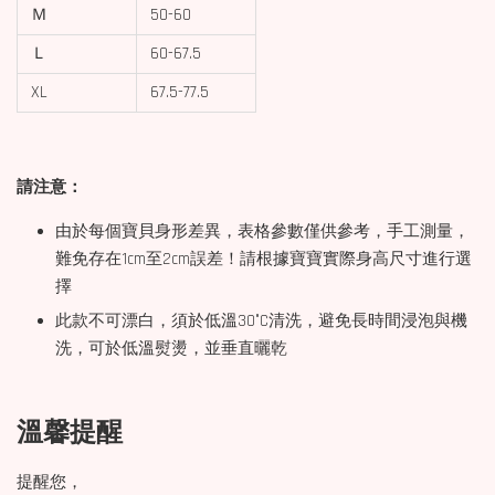
Ｍ
50-60
Ｌ
60-67.5
XL
67.5-77.5
請注意：
由於每個寶貝身形差異，表格參數僅供參考，手工測量，
難免存在1cm至2cm誤差！請根據寶寶實際身高尺寸進行選
擇
此款不可漂白，須於低溫30°C清洗，避免長時間浸泡與機
洗，可於低溫熨燙，並垂直曬乾
溫馨提醒
提醒您，