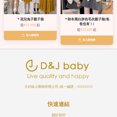
＊花兒兔子親子裝
＊秋冬黑白拼色毛衣親子裝(爸
爸也有！)
從
NT$ 499
起
從
NT$ 699
起
加入購物車
加入購物車
大好線上購物有限公司 (統一編號：90689633)
快速連結
關於我們