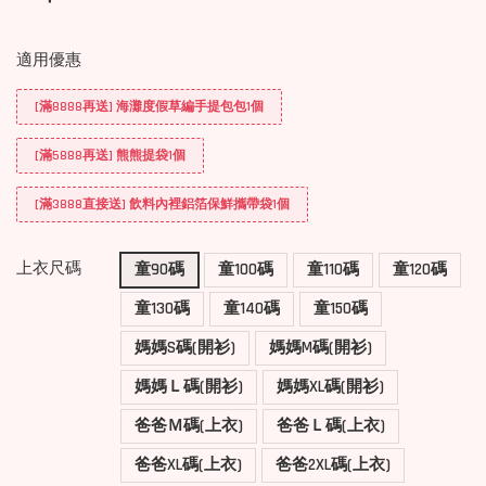
適用優惠
[滿8888再送] 海灘度假草編手提包包1個
[滿5888再送] 熊熊提袋1個
[滿3888直接送] 飲料內裡鋁箔保鮮攜帶袋1個
上衣尺碼
童90碼
童100碼
童110碼
童120碼
童130碼
童140碼
童150碼
媽媽S碼(開衫)
媽媽M碼(開衫)
媽媽Ｌ碼(開衫)
媽媽XL碼(開衫)
爸爸Ｍ碼(上衣)
爸爸Ｌ碼(上衣)
爸爸XL碼(上衣)
爸爸2XL碼(上衣)