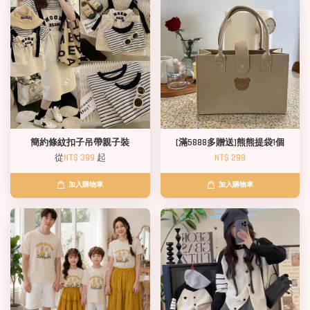
簡約條紋扣子吊帶親子裝
[滿5888多贈送]熊熊提袋1個
從
NT$ 399
起
NT$ 299
加入購物車
加入購物車