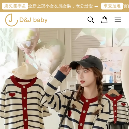
專區
來去逛逛
全新上架小女友感女裝，老公最愛 →
寶寶的第一條