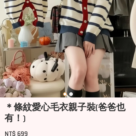
＊條紋愛心毛衣親子裝(爸爸也
有！)
NT$ 699