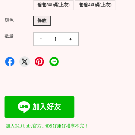
爸爸3XL碼(上衣)
爸爸4XL碼(上衣)
顔色
條紋
數量
-
+
加入D&J baby官方LINE@好康好禮享不完！