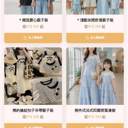
＊潮流愛心親子裝
＊淺藍休閒舒適親子裝
從
NT$ 399
起
從
NT$ 399
起
加入購物車
加入購物車
簡約條紋扣子吊帶親子裝
兩件式法式田園荷葉邊裙
從
NT$ 399
起
從
NT$ 499
起