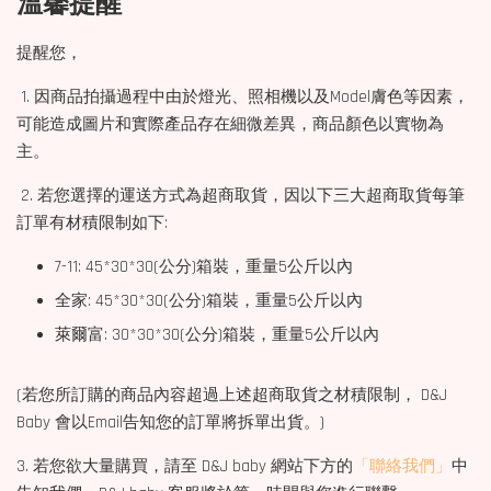
溫馨提醒
提醒您，
1. 因商品拍攝過程中由於燈光、照相機以及Model膚色等因素，
可能造成圖片和實際產品存在細微差異，商品顏色以實物為
主。
2. 若您選擇的運送方式為超商取貨，因以下三大超商取貨每筆
訂單有材積限制如下:
7-11: 45*30*30(公分)箱裝，重量5公斤以內
全家: 45*30*30(公分)箱裝，重量5公斤以內
萊爾富: 30*30*30(公分)箱裝，重量5公斤以內
(若您所訂購的商品內容超過上述超商取貨之材積限制， D&J
Baby 會以Email告知您的訂單將拆單出貨。)
3. 若您欲大量購買，請至 D&J baby 網站下方的
「聯絡我們」
中