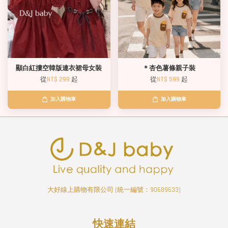
顯白紅摟空韓版連衣裙母女裝
＊杏色薯條親子裝
從
NT$ 299
起
從
NT$ 599
起
加入購物車
加入購物車
大好線上購物有限公司 (統一編號：90689633)
快速連結