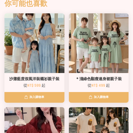
你可能也喜歡
沙灘藍度假風洋裝襯衫親子裝
＊淺綠色顯瘦連身裙親子裝
從
NT$ 599
起
從
NT$ 499
起
加入購物車
加入購物車