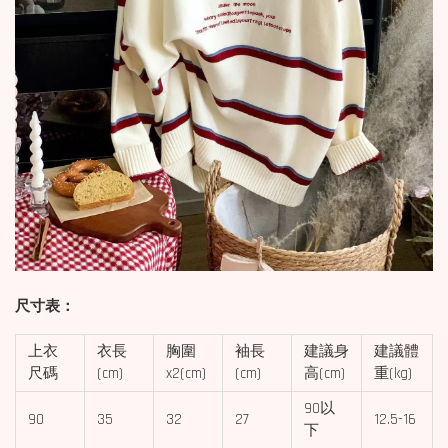
尺寸表：
上衣
衣長
胸圍
袖長
建議身
建議體
尺碼
(cm)
x2(cm)
(cm)
高(cm)
重(kg)
90以
90
35
32
27
12.5-16
下