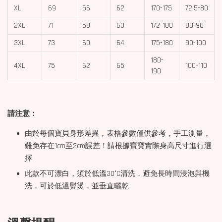
XL
69
56
62
170-175
72.5-80
2XL
71
58
63
172-180
80-90
3XL
73
60
64
175-180
90-100
180-
4XL
75
62
65
100-110
190
請注意：
由於每個寶貝身形差異，表格參數僅供參考，手工測量，
難免存在1cm至2cm誤差！請根據寶寶實際身高尺寸進行選
擇
此款不可漂白，須於低溫30°C清洗，避免長時間浸泡與機
洗，可於低溫熨燙，並垂直曬乾