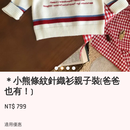
＊小熊條紋針織衫親子裝(爸爸
也有！)
NT$ 799
適用優惠