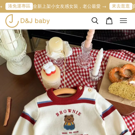
專區
來去逛逛
全新上架小女友感女裝，老公最愛 →
寶寶的第一