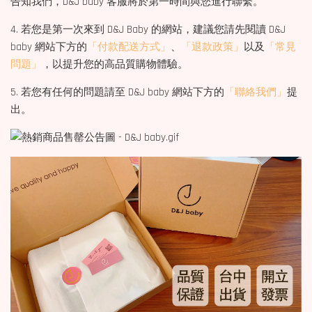
告知我們，D&J baby 客服將於第一時間與您進行聯繫。
4. 若您是第一次來到 D&J Baby 的網站，建議您請先閱讀 D&J
baby 網站下方的
「付款配送方式」
、
「退款政策」
以及
「常見
問題」
，以提升您的高品質購物體驗。
5. 若您有任何的問題請至 D&J baby 網站下方的
「聯絡我們」
提
出。