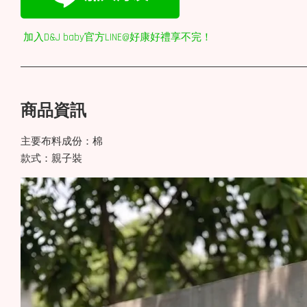
加入D&J baby官方LINE@好康好禮享不完！
商品資訊
主要布料成份：棉
款式：親子裝