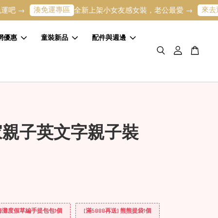
湊免運專區
來去逛逛
全新上架小女友感女裝，老公最愛 →
寶
網優惠
童裝新品
配件與週邊
家親子英文字親子裝
] 海灘度假草編手提包包1個
[滿5888再送] 熊熊提袋1個