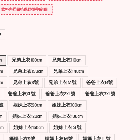
送] 飲料內裡鋁箔保鮮攜帶袋1個
色
m
兄弟上衣100cm
兄弟上衣110cm
m
兄弟上衣130cm
兄弟上衣140cm
m
兄弟上衣S號
兄弟上衣Ｍ號
爸爸上衣M號
爸爸上衣XL號
爸爸上衣2XL號
爸爸上衣3XL號
號
姐妹上衣90cm
姐妹上衣100cm
m
姐妹上衣120cm
姐妹上衣130cm
cm
姐妹上衣150cm
姐妹上衣Ｓ號
媽媽上衣S號
媽媽上衣Ｍ號
媽媽上衣Ｌ號