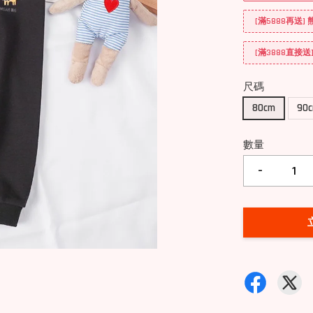
[滿5888再送]
[滿3888直接
尺碼
80cm
90
數量
-