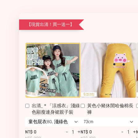
【現貨出清！買一送一】
出清_＊「涼感衣」淺綠
黃色小豬休閒哈倫棉長
色顯瘦連身裙親子裝
褲
-
+
-
+
NT$ 0
NT$ 0