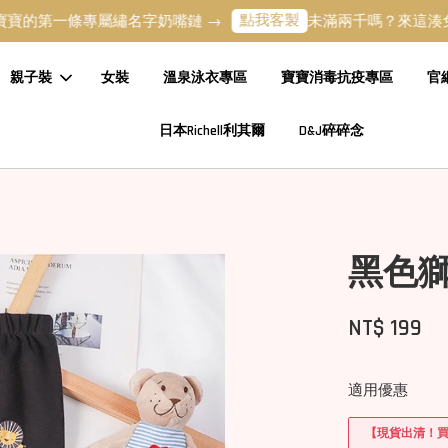
點我客製
一條專屬繡名字奶嘴鏈 →
未滿兩千嗎？來這湊免運吧 
親子裝
女裝
溫泉泳衣專區
寶寶消毒抗疫專區
官
日本Richell利其爾
D&J碎碎念
黑色
NT$ 199
適用優惠
【現貨出清！