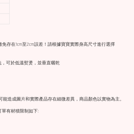
免存在1cm至2cm誤差！請根據寶寶實際身高尺寸進行選擇
機洗，可於低溫熨燙，並垂直曬乾
素，可能造成圖片和實際產品存在細微差異，商品顏色以實物為主。
訂單有材積限制如下: