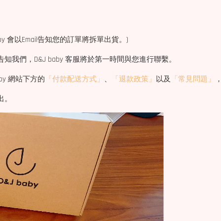
y 會以Email告知您的訂單將拆單出貨。)
告知我們，D&J baby 客服將於第一時間與您進行聯繫。
aby 網站下方的
「付款配送方式」
、
「退款政策」
以及
「常見問題」
出。