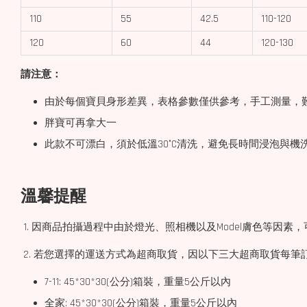
110
55
42.5
110-120
120
60
44
120-130
請注意：
由於每個寶貝身形差異，表格參數僅供參考，手工測量，難
胖寶可再拿大一
此款不可漂白，須於低溫30°C清洗，避免長時間浸泡與
溫馨提醒
1. 因商品拍攝過程中由於燈光、照相機以及Model膚色等因
2. 若您選擇的運送方式為超商取貨，因以下三大超商取貨每筆
7-11: 45*30*30(公分)箱裝，重量5公斤以內
全家: 45*30*30(公分)箱裝，重量5公斤以內