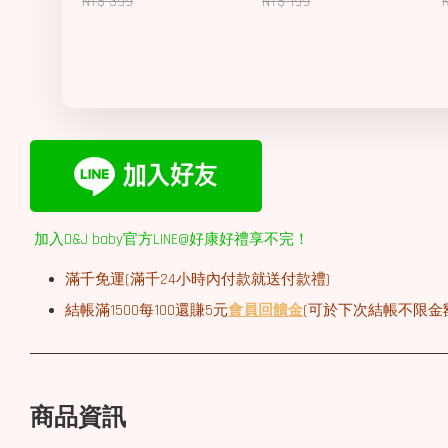
NT$ 399
NT$ 199
加入D&J baby官方LINE@好康好禮享不完！
滿千免運(
滿千
24小時內付款就送付款禮)
結帳滿1500每100還賺5元
會員回饋金
(可於下次結帳不限金
商品資訊