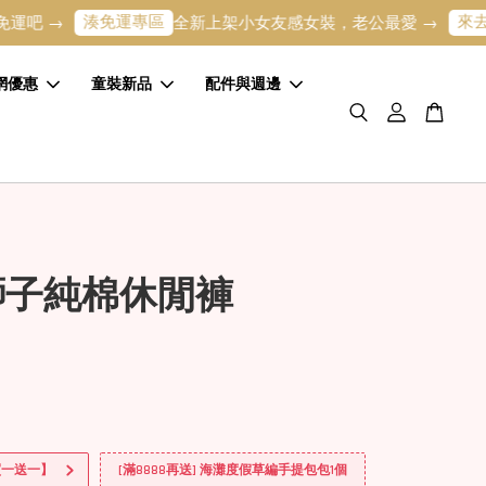
湊免運專區
來去逛逛
→
全新上架小女友感女裝，老公最愛 →
網優惠
童裝新品
配件與週邊
獅子純棉休閒褲
買一送一】
[滿8888再送] 海灘度假草編手提包包1個