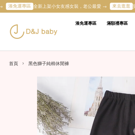
免運專區
來去逛逛
全新上架小女友感女裝，老公最愛 →
寶寶的第
湊免運專區
滿額禮專區
›
首頁
黑色獅子純棉休閒褲