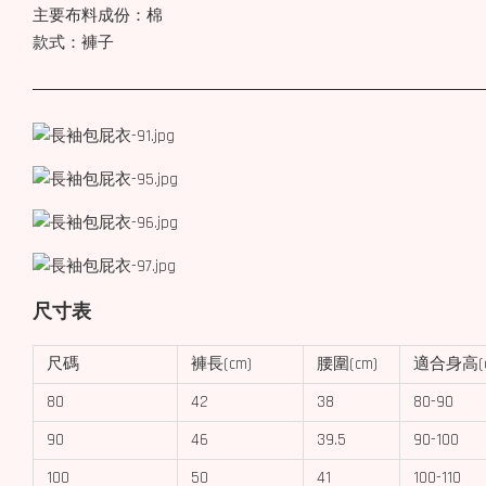
主要布料成份：棉
款式：褲子
尺寸表
尺碼
褲長(cm)
腰圍(cm)
適合身高(c
80
42
38
80-90
90
46
39.5
90-100
100
50
41
100-110