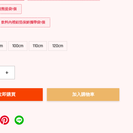
 熊熊提袋1個
送] 飲料內裡鋁箔保鮮攜帶袋1個
cm
100cm
110cm
120cm
+
立即購買
加入購物車