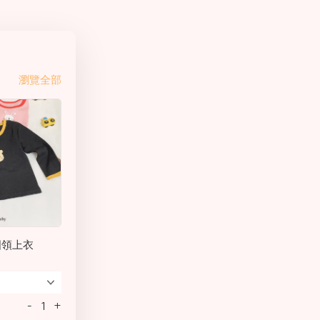
瀏覽全部
圓領上衣
-
+