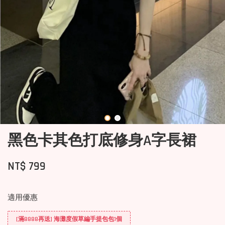
黑色卡其色打底修身A字長裙
NT$ 799
適用優惠
[滿8888再送] 海灘度假草編手提包包1個