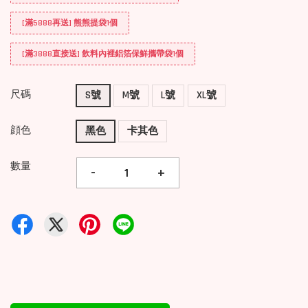
[滿5888再送] 熊熊提袋1個
[滿3888直接送] 飲料內裡鋁箔保鮮攜帶袋1個
尺碼
S號
M號
L號
XL號
顔色
黑色
卡其色
數量
-
+