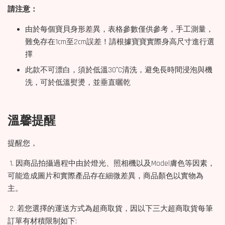
請注意：
由於每個寶貝身形差異，表格參數僅供參考，手工測量，
難免存在1cm至2cm誤差！請根據寶寶實際身高尺寸進行選
擇
此款不可漂白，須於低溫30°C清洗，避免長時間浸泡與機
洗，可於低溫熨燙，並垂直曬乾
溫馨提醒
提醒您，
1. 因商品拍攝過程中由於燈光、照相機以及Model膚色等因素，
可能造成圖片和實際產品存在細微差異，商品顏色以實物為
主。
2. 若您選擇的運送方式為超商取貨，因以下三大超商取貨每筆
訂單有材積限制如下: