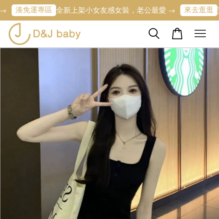
免運專區
來去逛逛
全新上架小女友感女裝，老公最愛 →
寶寶的第