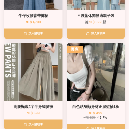
牛仔收腰背帶褲裙
＊淺藍休閒舒適親子裝
NT$ 1,799
從
NT$ 399
起
加入購物車
加入購物車
優惠
高腰顯瘦A字半身闊腿褲
白色貼身顯身材正肩短袖T桖
NT$ 699
NT$ 499
NT$ 599
-16.7%
加入購物車
加入購物車