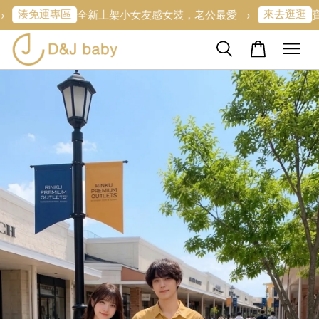
專區
來去逛逛
全新上架小女友感女裝，老公最愛 →
寶寶的第一