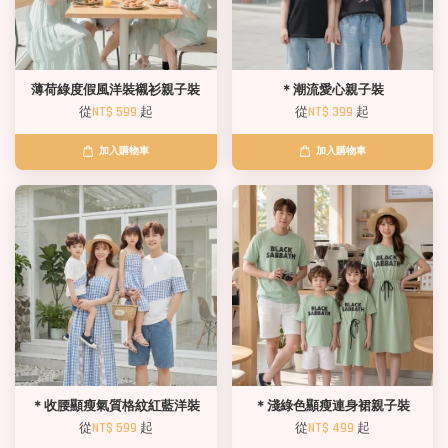
薄荷綠度假風洋裝襯衫親子裝
＊潮流愛心親子裝
從
NT$ 599
起
從
NT$ 399
起
加入購物車
加入購物車
＊收腰顯瘦氣質格紋紅藍洋裝
＊淺綠色顯瘦連身裙親子裝
從
NT$ 599
起
從
NT$ 499
起