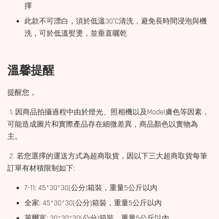
擇
此款不可漂白，須於低溫30°C清洗，避免長時間浸泡與機
洗，可於低溫熨燙，並垂直曬乾
溫馨提醒
提醒您，
1. 因商品拍攝過程中由於燈光、照相機以及Model膚色等因素，
可能造成圖片和實際產品存在細微差異，商品顏色以實物為
主。
2. 若您選擇的運送方式為超商取貨，因以下三大超商取貨每筆
訂單有材積限制如下:
7-11: 45*30*30(公分)箱裝，重量5公斤以內
全家: 45*30*30(公分)箱裝，重量5公斤以內
萊爾富: 30*30*30(公分)箱裝，重量5公斤以內