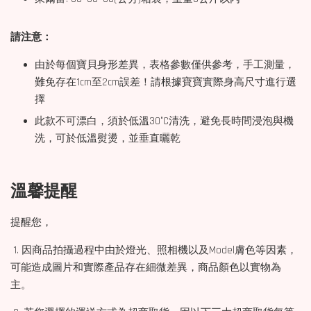
請注意：
由於每個寶貝身形差異，表格參數僅供參考，手工測量，
難免存在1cm至2cm誤差！請根據寶寶實際身高尺寸進行選
擇
此款不可漂白，須於低溫30°C清洗，避免長時間浸泡與機
洗，可於低溫熨燙，並垂直曬乾
溫馨提醒
提醒您，
1. 因商品拍攝過程中由於燈光、照相機以及Model膚色等因素，
可能造成圖片和實際產品存在細微差異，商品顏色以實物為
主。