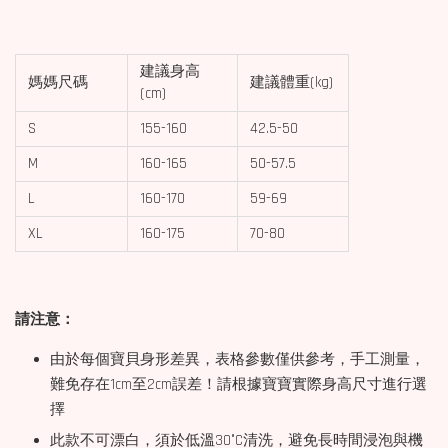
建議身高
媽媽尺碼
建議體重(kg)
(cm)
S
155-160
42.5-50
M
160-165
50-57.5
L
160-170
59-69
XL
160-175
70-80
請注意：
由於每個寶貝身形差異，表格參數僅供參考，手工測量，
難免存在1cm至2cm誤差！請根據寶寶實際身高尺寸進行選
擇
此款不可漂白，須於低溫30°C清洗，避免長時間浸泡與機