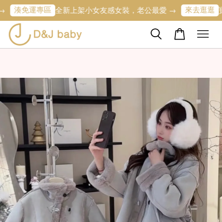
運專區
來去逛逛
全新上架小女友感女裝，老公最愛 →
寶寶的第