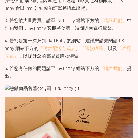
(若您所訂購的商品內容超過上述超商取貨之材積限制， D&J
Baby 會以Email告知您的訂單將拆單出貨。)
3. 若您欲大量購買，請至 D&J baby 網站下方的
「聯絡我們」
中
告知我們，D&J baby 客服將於第一時間與您進行聯繫。
4. 若您是第一次來到 D&J Baby 的網站，建議您請先閱讀 D&J
baby 網站下方的
「付款配送方式」
、
「退款政策」
以及
「常見
問題」
，以提升您的高品質購物體驗。
5. 若您有任何的問題請至 D&J baby 網站下方的
「聯絡我們」
提
出。