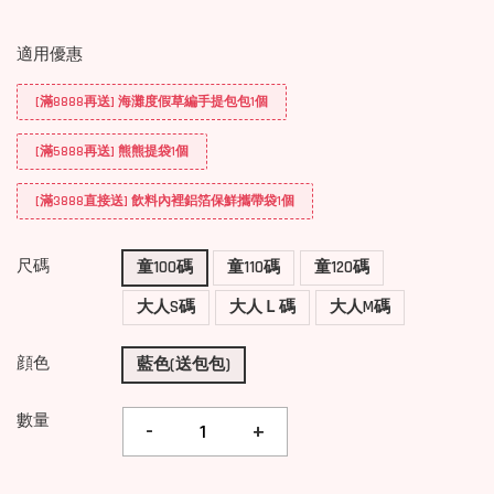
適用優惠
[滿8888再送] 海灘度假草編手提包包1個
[滿5888再送] 熊熊提袋1個
[滿3888直接送] 飲料內裡鋁箔保鮮攜帶袋1個
尺碼
童100碼
童110碼
童120碼
大人S碼
大人Ｌ碼
大人M碼
顔色
藍色(送包包)
數量
-
+