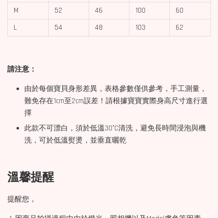
M
52
46
100
60
L
54
48
103
62
請注意：
由於每個寶貝身形差異，表格參數僅供參考，手工測量，
難免存在1cm至2cm誤差！請根據寶寶實際身高尺寸進行選
擇
此款不可漂白，須於低溫30°C清洗，避免長時間浸泡與機
洗，可於低溫熨燙，並垂直曬乾
溫馨提醒
提醒您，