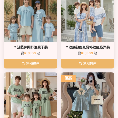
＊淺藍休閒舒適親子裝
＊收腰顯瘦氣質格紋紅藍洋裝
從
NT$ 399
起
從
NT$ 599
起
加入購物車
加入購物車
優惠