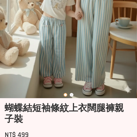
蝴蝶結短袖條紋上衣闊腿褲親
子裝
NT$ 499