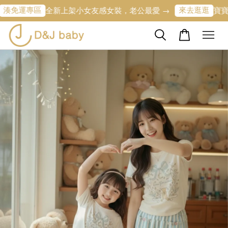
區
來去逛逛
全新上架小女友感女裝，老公最愛 →
寶寶的第一條專