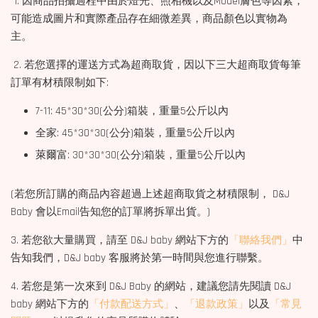
1. 因商品拍攝過程中由於燈光、照相機以及Model膚色等因素，
可能造成圖片和實際產品存在細微差異，商品顏色以實物為
主。
2. 若您選擇的運送方式為超商取貨，因以下三大超商取貨每筆
訂單有材積限制如下:
7-11: 45*30*30(公分)箱裝，重量5公斤以內
全家: 45*30*30(公分)箱裝，重量5公斤以內
萊爾富: 30*30*30(公分)箱裝，重量5公斤以內
(若您所訂購的商品內容超過上述超商取貨之材積限制， D&J
Baby 會以Email告知您的訂單將拆單出貨。)
3. 若您欲大量購買，請至 D&J baby 網站下方的
「聯絡我們」
中
告知我們，D&J baby 客服將於第一時間與您進行聯繫。
4. 若您是第一次來到 D&J Baby 的網站，建議您請先閱讀 D&J
baby 網站下方的
「付款配送方式」
、
「退款政策」
以及
「常見