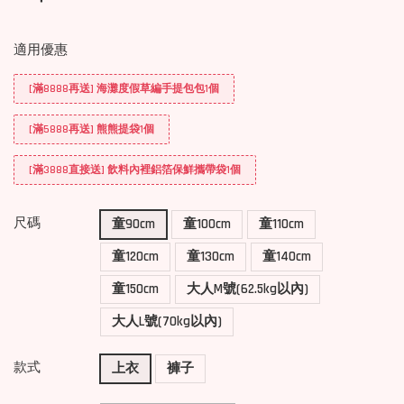
適用優惠
[滿8888再送] 海灘度假草編手提包包1個
[滿5888再送] 熊熊提袋1個
[滿3888直接送] 飲料內裡鋁箔保鮮攜帶袋1個
尺碼
童90cm
童100cm
童110cm
童120cm
童130cm
童140cm
童150cm
大人M號(62.5kg以內)
大人L號(70kg以內)
款式
上衣
褲子