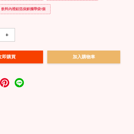
送] 飲料內裡鋁箔保鮮攜帶袋1個
+
立即購買
加入購物車