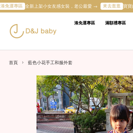
專區
來去逛逛
全新上架小女友感女裝，老公最愛 →
寶寶的第一
湊免運專區
滿額禮專區
›
首頁
藍色小花手工和服外套