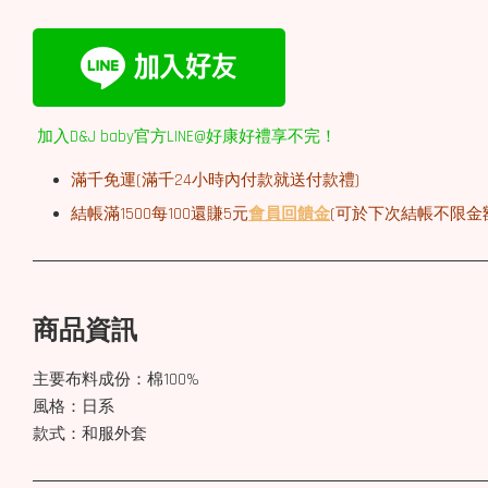
加入D&J baby官方LINE@好康好禮享不完！
滿千免運(
滿千
24小時內付款就送付款禮)
結帳滿1500每100還賺5元
會員回饋金
(可於下次結帳不限金
商品資訊
主要布料成份：棉100%
風格：日系
款式：和服外套