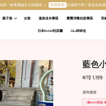
點我客製
條專屬繡名字奶嘴鏈 →
未滿兩千嗎？來這湊免運吧 →
親子裝
女裝
溫泉泳衣專區
寶寶消毒抗疫專區
官
日本Richell利其爾
D&J碎碎念
藍色
NT$ 1,199
適用優惠
[滿8888再送