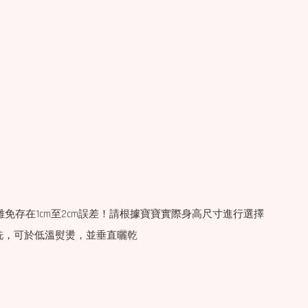
免存在1cm至2cm誤差！請根據寶寶實際身高尺寸進行選擇
機洗，可於低溫熨燙，並垂直曬乾