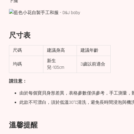
下擺
尺寸表
尺碼
建議身高
建議年齡
新生
均碼
3歲以前適合
兒-105cm
請注意：
由於每個寶貝身形差異，表格參數僅供參考，手工測量，難
此款不可漂白，須於低溫30°C清洗，避免長時間浸泡與
溫馨提醒