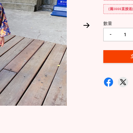
[滿3888直接
數量
-