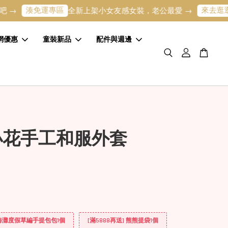
湊免運專區
來去逛逛
全新上架小女友感女裝，老公最愛 →
寶寶
網優惠
童裝新品
配件與週邊
小花手工和服外套
] 海灘度假草編手提包包1個
[滿5888再送] 熊熊提袋1個