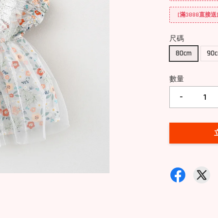
[滿3888直接
尺碼
80cm
90
數量
-