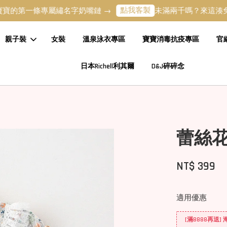
點我客製
一條專屬繡名字奶嘴鏈 →
未滿兩千嗎？來這湊免運吧 
親子裝
女裝
溫泉泳衣專區
寶寶消毒抗疫專區
官
日本Richell利其爾
D&J碎碎念
蕾絲
NT$ 399
適用優惠
[滿8888再送