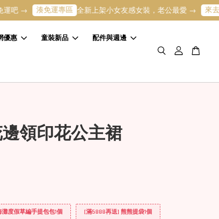
湊免運專區
來去逛逛
→
全新上架小女友感女裝，老公最愛 →
寶
網優惠
童裝新品
配件與週邊
花邊領印花公主裙
] 海灘度假草編手提包包1個
[滿5888再送] 熊熊提袋1個