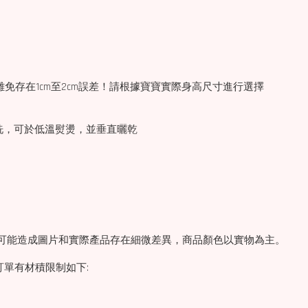
免存在1cm至2cm誤差！請根據寶寶實際身高尺寸進行選擇
機洗，可於低溫熨燙，並垂直曬乾
素，可能造成圖片和實際產品存在細微差異，商品顏色以實物為主。
訂單有材積限制如下: