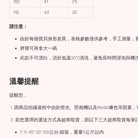
100
41
29
110
43
30
請注意：
由於每個寶貝身形差異，表格參數僅供參考，手工測量，難
胖寶可再拿大一碼
此款不可漂白，須於低溫30°C清洗，避免長時間浸泡與
溫馨提醒
提醒您，
1. 因商品拍攝過程中由於燈光、照相機以及Model膚色等因
2. 若您選擇的運送方式為超商取貨，因以下三大超商取貨每筆
7-11: 45*30*30(公分)箱裝，重量5公斤以內