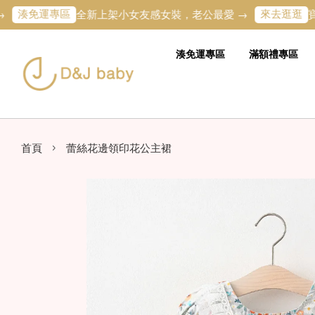
免運專區
來去逛逛
全新上架小女友感女裝，老公最愛 →
寶寶的第
湊免運專區
滿額禮專區
›
首頁
蕾絲花邊領印花公主裙