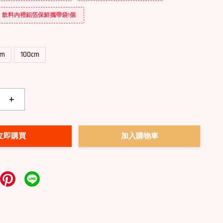
送] 飲料內裡鋁箔保鮮攜帶袋1個
cm
100cm
+
立即購買
加入購物車