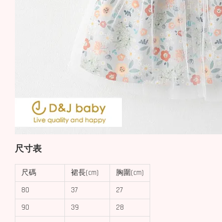
尺寸表
尺碼
裙長(cm)
胸圍(cm)
80
37
27
90
39
28