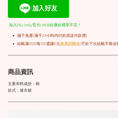
加入D&J baby官方LINE@好康好禮享不完！
滿千免運(
滿千
24小時內付款就送付款禮)
結帳滿1500每100還賺5元
會員回饋金
(可於下次結帳不限金
商品資訊
主要布料成份：棉
款式：連衣裙