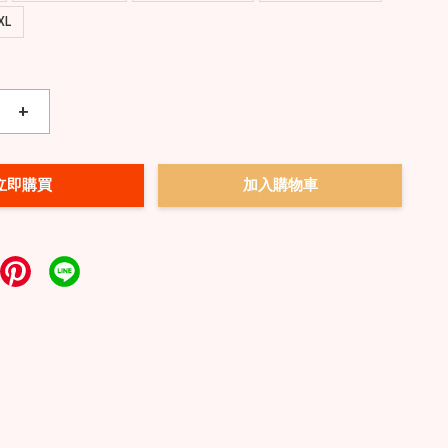
L
+
立即購買
加入購物車