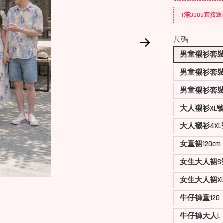
[滿3888直接
尺碼
男童襯衫套裝9
男童襯衫套裝1
男童襯衫套裝1
大人襯衫XL
大人襯衫4XL
女童裙120cm
女生大人裙S
女生大人裙X
牛仔褲童120
牛仔褲大人L