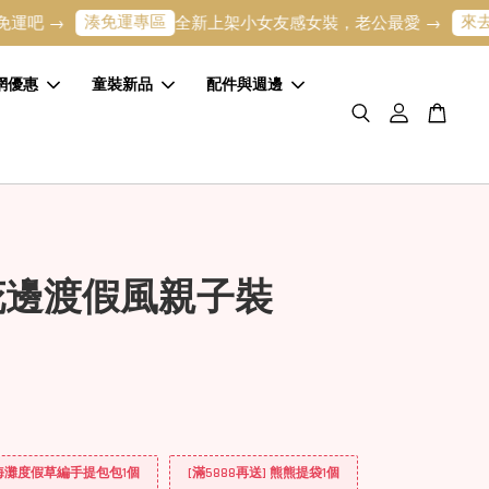
湊免運專區
來去逛逛
全新上架小女友感女裝，老公最愛 →
寶
網優惠
童裝新品
配件與週邊
花邊渡假風親子裝
] 海灘度假草編手提包包1個
[滿5888再送] 熊熊提袋1個