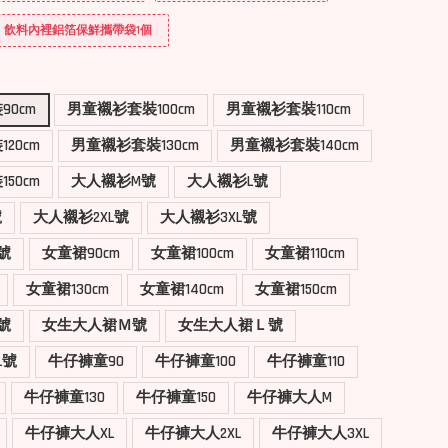
送] 飲料內裡鋁箔保鮮攜帶袋1個
0cm
男童襯衫套裝100cm
男童襯衫套裝110cm
20cm
男童襯衫套裝130cm
男童襯衫套裝140cm
50cm
大人襯衫M號
大人襯衫L號
號
大人襯衫2XL號
大人襯衫3XL號
號
女童裙90cm
女童裙100cm
女童裙110cm
女童裙130cm
女童裙140cm
女童裙150cm
號
女生大人裙Ｍ號
女生大人裙Ｌ號
L號
牛仔褲童90
牛仔褲童100
牛仔褲童110
牛仔褲童130
牛仔褲童150
牛仔褲大人M
牛仔褲大人XL
牛仔褲大人2XL
牛仔褲大人3XL