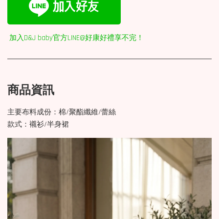
加入D&J baby官方LINE@好康好禮享不完！
商品資訊
主要布料成份：棉/聚酯纖維/蕾絲
款式：襯衫/半身裙