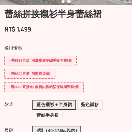
蕾絲拼接襯衫半身蕾絲裙
NT$ 1,499
適用優惠
[滿8888再送] 海灘度假草編手提包包1個
[滿5888再送] 熊熊提袋1個
[滿3888直接送] 飲料內裡鋁箔保鮮攜帶袋1個
款式
藍色襯衫＋半身裙
藍色襯衫
蕾絲半身裙
尺碼
S號（40-47.5kg以內)