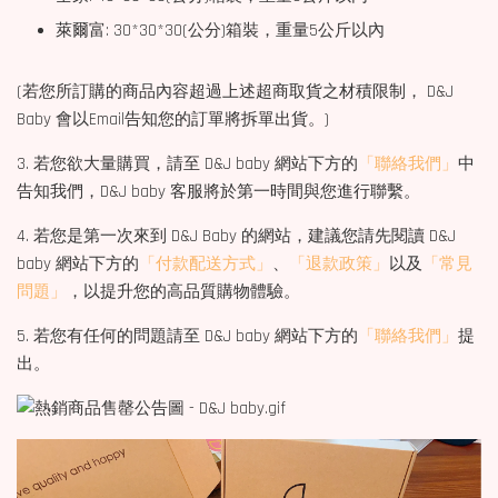
萊爾富: 30*30*30(公分)箱裝，重量5公斤以內
(若您所訂購的商品內容超過上述超商取貨之材積限制， D&J
Baby 會以Email告知您的訂單將拆單出貨。)
3. 若您欲大量購買，請至 D&J baby 網站下方的
「聯絡我們」
中
告知我們，D&J baby 客服將於第一時間與您進行聯繫。
4. 若您是第一次來到 D&J Baby 的網站，建議您請先閱讀 D&J
baby 網站下方的
「付款配送方式」
、
「退款政策」
以及
「常見
問題」
，以提升您的高品質購物體驗。
5. 若您有任何的問題請至 D&J baby 網站下方的
「聯絡我們」
提
出。