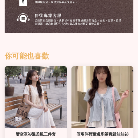
你可能也喜歡
簍空罩衫溫柔風三件套
假兩件荷葉邊系帶寬鬆娃娃衫