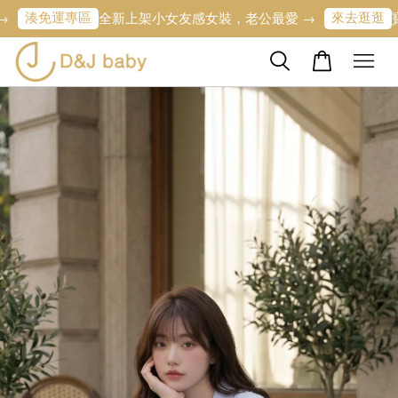
運專區
來去逛逛
全新上架小女友感女裝，老公最愛 →
寶寶的第一