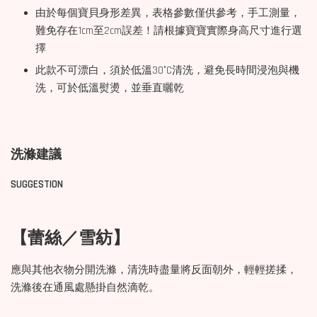
由於每個寶貝身形差異，表格參數僅供參考，手工測量，
難免存在1cm至2cm誤差！請根據寶寶實際身高尺寸進行選
擇
此款不可漂白，須於低溫30°C清洗，避免長時間浸泡與機
洗，可於低溫熨燙，並垂直曬乾
洗滌建議
SUGGESTION
【蕾絲／雪紡】
應與其他衣物分開洗滌，清洗時盡量將反面朝外，輕輕搓揉，
洗滌後在通風處懸掛自然滴乾。