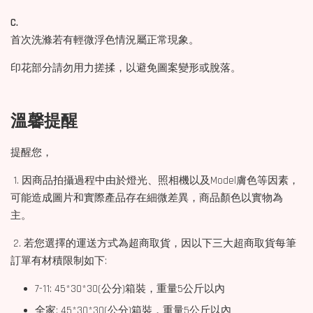
C.
首次洗滌若有輕微浮色情況屬正常現象。
印花部分請勿用力搓揉，以避免圖案變形或脫落。
溫馨提醒
提醒您，
1. 因商品拍攝過程中由於燈光、照相機以及Model膚色等因素，
可能造成圖片和實際產品存在細微差異，商品顏色以實物為
主。
2. 若您選擇的運送方式為超商取貨，因以下三大超商取貨每筆
訂單有材積限制如下:
7-11: 45*30*30(公分)箱裝，重量5公斤以內
全家: 45*30*30(公分)箱裝，重量5公斤以內