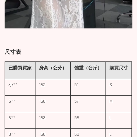
尺寸表
已購買買家
身高（公分）
體重（公斤）
購買尺寸
小**
162
51
S
5**
160
57
M
6**
163
56
L
8**
160
60
L