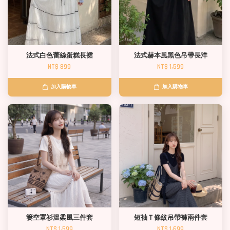
法式白色蕾絲蛋糕長裙
法式赫本風黑色吊帶長洋
NT$ 899
NT$ 1,599
加入購物車
加入購物車
簍空罩衫溫柔風三件套
短袖Ｔ條紋吊帶褲兩件套
NT$ 1,599
NT$ 1,699