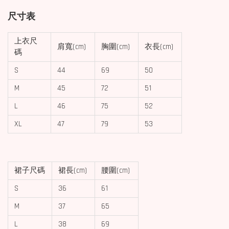
尺寸表
上衣尺
肩寬(cm)
胸圍(cm)
衣長(cm)
碼
S
44
69
50
M
45
72
51
L
46
75
52
XL
47
79
53
裙子尺碼
裙長(cm)
腰圍(cm)
S
36
61
M
37
65
L
38
69