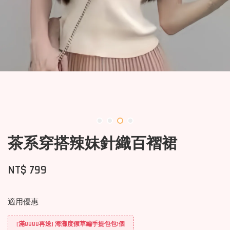
茶系穿搭辣妹針織百褶裙
NT$ 799
適用優惠
[滿8888再送] 海灘度假草編手提包包1個