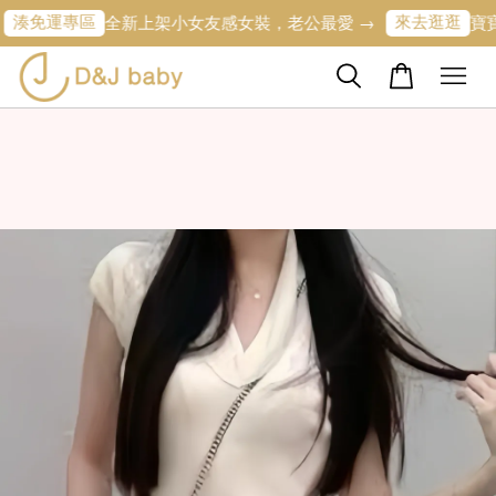
免運專區
來去逛逛
全新上架小女友感女裝，老公最愛 →
寶寶的第