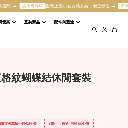
湊免運專區
來去逛逛
→
全新上架小女友感女裝，老公最愛 →
網優惠
童裝新品
配件與週邊
紅格紋蝴蝶結休閒套裝
] 海灘度假草編手提包包1個
[滿5888再送] 熊熊提袋1個