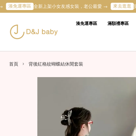
免運專區
來去逛逛
全新上架小女友感女裝，老公最愛 →
寶寶的
湊免運專區
滿額禮專區
›
首頁
背後紅格紋蝴蝶結休閒套裝