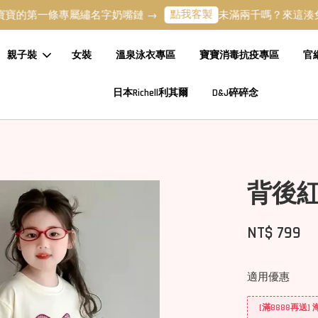
點我客製
第一條專屬繡名字奶嘴鏈 →
未滿兩千嗎？來這湊免運吧 
親子裝
女裝
溫泉泳衣專區
寶寶消毒抗疫專區
官
日本Richell利其爾
D&J碎碎念
背後
NT$ 799
適用優惠
[滿8888再送