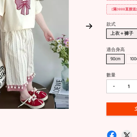
[滿3888直接
款式
上衣＋褲子
適合身高
90cm
10
數量
-