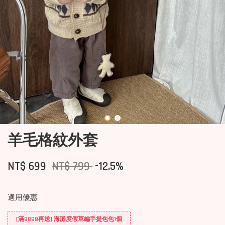
羊毛格紋外套
NT$ 699
NT$ 799
-12.5%
適用優惠
[滿8888再送] 海灘度假草編手提包包1個