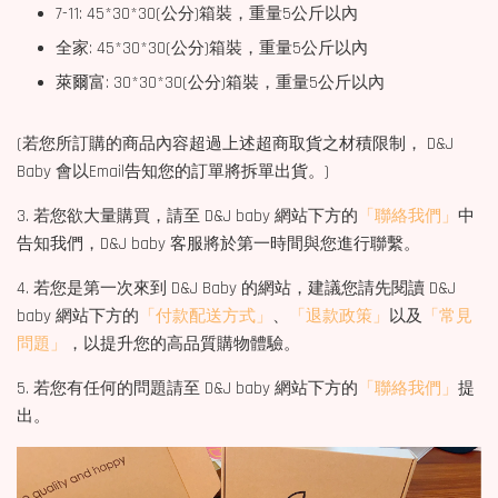
7-11: 45*30*30(公分)箱裝，重量5公斤以內
全家: 45*30*30(公分)箱裝，重量5公斤以內
萊爾富: 30*30*30(公分)箱裝，重量5公斤以內
(若您所訂購的商品內容超過上述超商取貨之材積限制， D&J
Baby 會以Email告知您的訂單將拆單出貨。)
3. 若您欲大量購買，請至 D&J baby 網站下方的
「聯絡我們」
中
告知我們，D&J baby 客服將於第一時間與您進行聯繫。
4. 若您是第一次來到 D&J Baby 的網站，建議您請先閱讀 D&J
baby 網站下方的
「付款配送方式」
、
「退款政策」
以及
「常見
問題」
，以提升您的高品質購物體驗。
5. 若您有任何的問題請至 D&J baby 網站下方的
「聯絡我們」
提
出。