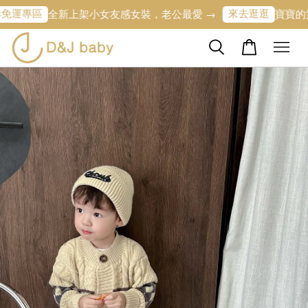
區
來去逛逛
全新上架小女友感女裝，老公最愛 →
寶寶的第一條