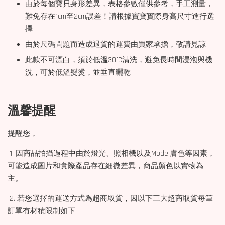
由於每個寶貝身形差異，表格參數僅供參考，手工測量，
難免存在1cm至2cm誤差！請根據寶寶實際身高尺寸進行選
擇
由於尺碼問題而造成退貨的運費由買家承擔，敬請見諒
此款不可漂白，須於低溫30°C清洗，避免長時間浸泡與機
洗，可於低溫熨燙，並垂直曬乾
溫馨提醒
提醒您，
1. 因商品拍攝過程中由於燈光、照相機以及Model膚色等因素，
可能造成圖片和實際產品存在細微差異，商品顏色以實物為
主。
2. 若您選擇的運送方式為超商取貨，因以下三大超商取貨每筆
訂單有材積限制如下: