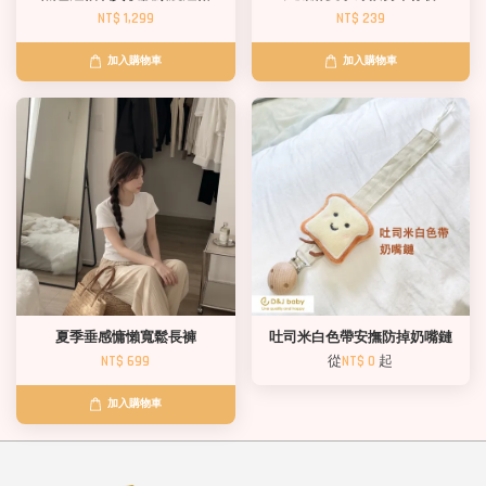
NT$ 1,299
NT$ 239
加入購物車
加入購物車
夏季垂感慵懶寬鬆長褲
吐司米白色帶安撫防掉奶嘴鏈
NT$ 699
從
NT$ 0
起
加入購物車