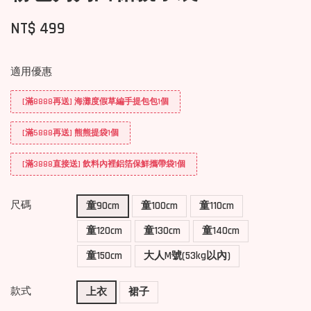
NT$ 499
適用優惠
[滿8888再送] 海灘度假草編手提包包1個
[滿5888再送] 熊熊提袋1個
[滿3888直接送] 飲料內裡鋁箔保鮮攜帶袋1個
尺碼
童90cm
童100cm
童110cm
童120cm
童130cm
童140cm
童150cm
大人M號(53kg以內)
款式
上衣
裙子