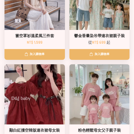
簍空罩衫溫柔風三件套
鬱金香暈染吊帶連衣裙親子裝
NT$ 1,599
從
NT$ 699
起
加入購物車
加入購物車
顯白紅摟空韓版連衣裙母女裝
粉色輕鬆母女父子親子裝