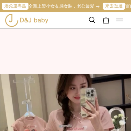
專區
來去逛逛
全新上架小女友感女裝，老公最愛 →
寶寶的第一條