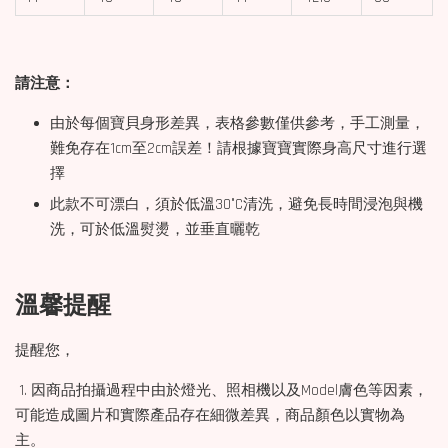
請注意：
由於每個寶貝身形差異，表格參數僅供參考，手工測量，
難免存在1cm至2cm誤差！請根據寶寶實際身高尺寸進行選
擇
此款不可漂白，須於低溫30°C清洗，避免長時間浸泡與機
洗，可於低溫熨燙，並垂直曬乾
溫馨提醒
提醒您，
1. 因商品拍攝過程中由於燈光、照相機以及Model膚色等因素，
可能造成圖片和實際產品存在細微差異，商品顏色以實物為
主。