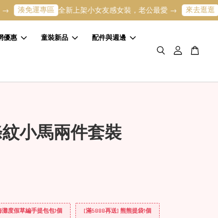
免運專區
來去逛逛
全新上架小女友感女裝，老公最愛 →
寶寶的第
網優惠
童裝新品
配件與週邊
條紋小馬兩件套裝
] 海灘度假草編手提包包1個
[滿5888再送] 熊熊提袋1個