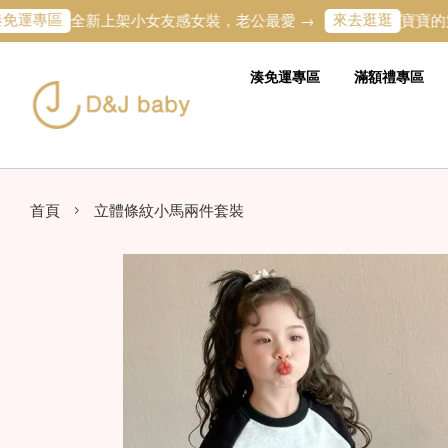
區
來去逛逛
全新上架小女友感女裝，老公最愛 →
寶寶的第一條專
湊免運專區
滿額禮專區
›
首頁
立體條紋小馬兩件套裝