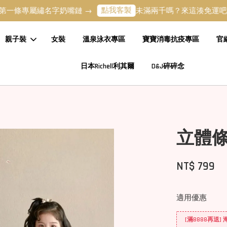
點我客製
湊
屬繡名字奶嘴鏈 →
未滿兩千嗎？來這湊免運吧 →
親子裝
女裝
溫泉泳衣專區
寶寶消毒抗疫專區
官
日本Richell利其爾
D&J碎碎念
立體
NT$ 799
適用優惠
[滿8888再送