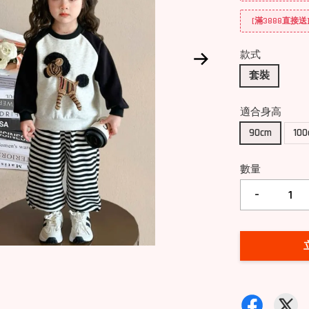
[滿3888直接
款式
套裝
適合身高
90cm
10
數量
-