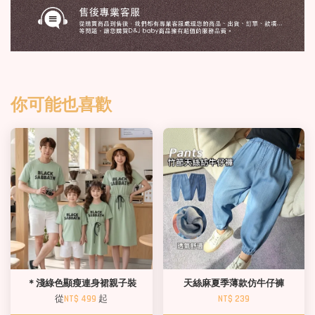
你可能也喜歡
＊淺綠色顯瘦連身裙親子裝
天絲麻夏季薄款仿牛仔褲
從
NT$ 499
起
NT$ 239