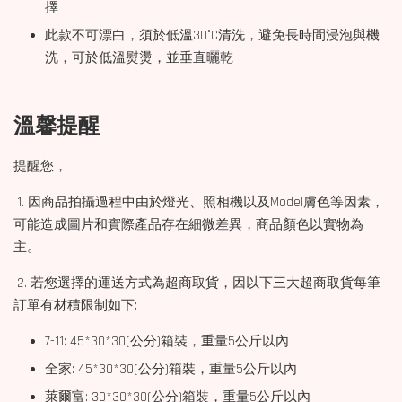
擇
此款不可漂白，須於低溫30°C清洗，避免長時間浸泡與機
洗，可於低溫熨燙，並垂直曬乾
溫馨提醒
提醒您，
1. 因商品拍攝過程中由於燈光、照相機以及Model膚色等因素，
可能造成圖片和實際產品存在細微差異，商品顏色以實物為
主。
2. 若您選擇的運送方式為超商取貨，因以下三大超商取貨每筆
訂單有材積限制如下:
7-11: 45*30*30(公分)箱裝，重量5公斤以內
全家: 45*30*30(公分)箱裝，重量5公斤以內
萊爾富: 30*30*30(公分)箱裝，重量5公斤以內