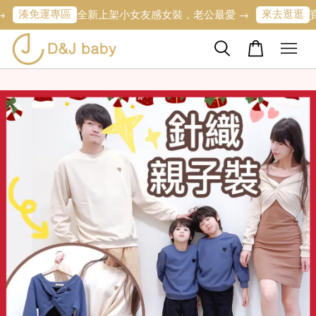
免運專區
來去逛逛
全新上架小女友感女裝，老公最愛 →
寶寶的第