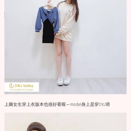
上圖女生穿上衣版本也很好看喔～model身上是穿2XL唷