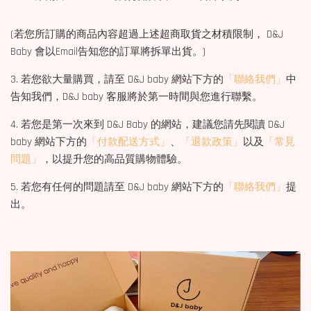
(若您所訂購的商品內容超過上述超商取貨之材積限制， D&J
Baby 會以Email告知您的訂單將拆單出貨。)
3. 若您欲大量購買，請至 D&J baby 網站下方的
「聯絡我們」
中
告知我們，D&J baby 客服將於第一時間與您進行聯繫。
4. 若您是第一次來到 D&J Baby 的網站，建議您請先閱讀 D&J
baby 網站下方的
「付款配送方式」
、
「退款政策」
以及
「常見
問題」
，以提升您的高品質購物體驗。
5. 若您有任何的問題請至 D&J baby 網站下方的
「聯絡我們」
提
出。