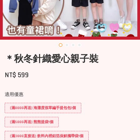
＊秋冬針織愛心親子裝
NT$ 599
適用優惠
[滿8888再送] 海灘度假草編手提包包1個
[滿5888再送] 熊熊提袋1個
[滿3888直接送] 飲料內裡鋁箔保鮮攜帶袋1個