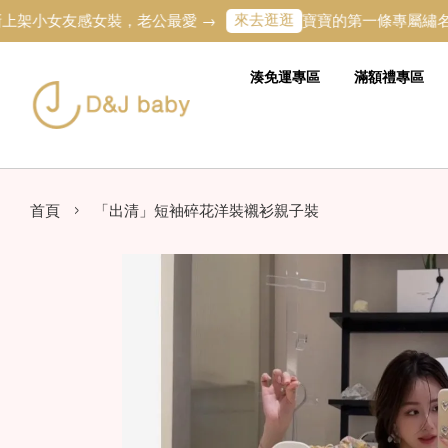
來去逛逛
女友感女裝，老公最愛 →
寶寶的第一條專屬繡名字奶嘴鏈
湊免運專區
滿額禮專區
›
首頁
「出清」短袖碎花洋裝襯衫親子裝