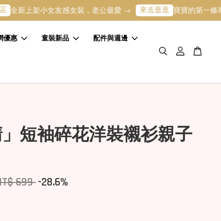
來去逛逛
上架小女友感女裝，老公最愛 →
寶寶的第一條專屬繡名
網優惠
童裝新品
配件與週邊
清」短袖碎花洋裝襯衫親子
NT$ 699
-28.6%