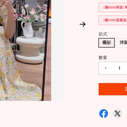
[滿8888再送
[滿3888直接
款式
襯衫
洋
數量
-