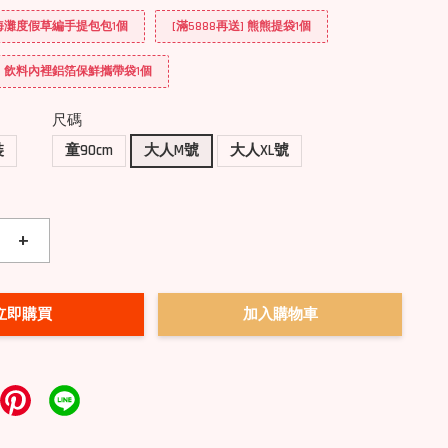
] 海灘度假草編手提包包1個
[滿5888再送] 熊熊提袋1個
送] 飲料內裡鋁箔保鮮攜帶袋1個
尺碼
裝
童90cm
大人M號
大人XL號
+
立即購買
加入購物車