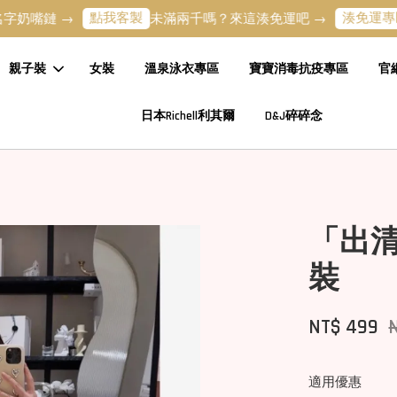
點我客製
湊免運專區
 →
未滿兩千嗎？來這湊免運吧 →
全新
親子裝
女裝
溫泉泳衣專區
寶寶消毒抗疫專區
官
日本Richell利其爾
D&J碎碎念
「出
裝
NT$ 499
適用優惠