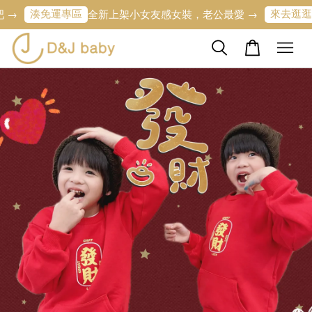
湊免運專區
來去逛逛
全新上架小女友感女裝，老公最愛 →
寶寶的