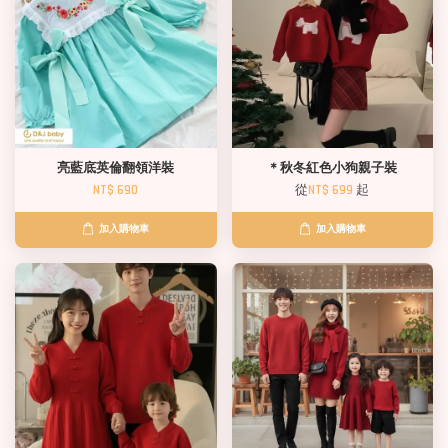
亮藍底英倫翻領洋裝
＊秋冬紅色小狗親子裝
NT$ 690
從
NT$ 699
起
加入購物車
加入購物車