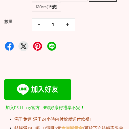
130cm(15號)
數量
-
+
加入D&J baby官方LINE@好康好禮享不完！
滿千免運(
滿千
24小時內付款就送付款禮)
結帳滿1500每100還賺5元
會員回饋金
(可於下次結帳不限金