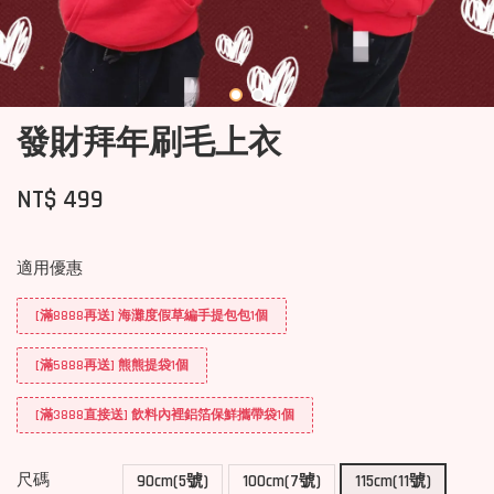
發財拜年刷毛上衣
NT$ 499
適用優惠
[滿8888再送] 海灘度假草編手提包包1個
[滿5888再送] 熊熊提袋1個
[滿3888直接送] 飲料內裡鋁箔保鮮攜帶袋1個
尺碼
90cm(5號)
100cm(7號)
115cm(11號)