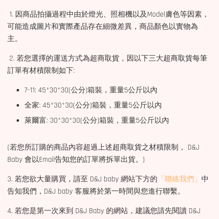
1. 因商品拍攝過程中由於燈光、照相機以及Model膚色等因素，
可能造成圖片和實際產品存在細微差異，商品顏色以實物為
主。
2. 若您選擇的運送方式為超商取貨，因以下三大超商取貨每筆
訂單有材積限制如下:
7-11: 45*30*30(公分)箱裝，重量5公斤以內
全家: 45*30*30(公分)箱裝，重量5公斤以內
萊爾富: 30*30*30(公分)箱裝，重量5公斤以內
(若您所訂購的商品內容超過上述超商取貨之材積限制， D&J
Baby 會以Email告知您的訂單將拆單出貨。)
3. 若您欲大量購買，請至 D&J baby 網站下方的
「聯絡我們」
中
告知我們，D&J baby 客服將於第一時間與您進行聯繫。
4. 若您是第一次來到 D&J Baby 的網站，建議您請先閱讀 D&J