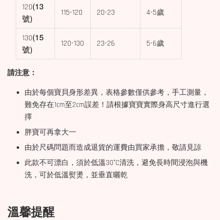
(13
120
115-120
20-23
4-5歲
號)
(15
130
120-130
23-26
5-6歲
號)
請注意：
由於每個寶貝身形差異，表格參數僅供參考，手工測量，
難免存在1cm至2cm誤差！請根據寶寶實際身高尺寸進行選
擇
胖寶可再拿大一
由於尺碼問題而造成退貨的運費由買家承擔，敬請見諒
此款不可漂白，須於低溫30°C清洗，避免長時間浸泡與機
洗，可於低溫熨燙，並垂直曬乾
溫馨提醒