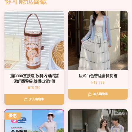
你可能也喜歡
[滿3888直接送]飲料內裡鋁箔
法式白色蕾絲蛋糕長裙
保鮮攜帶袋(隨機出貨)1個
NT$ 899
NT$ 150
加入購物車
加入購物車
優惠