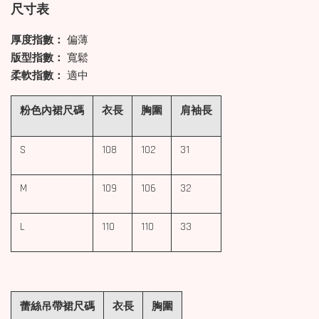
尺寸表
厚度指數：
偏薄
版型指數：
寬鬆
柔軟指數：
適中
粉色內裙尺碼
衣長
胸圍
肩袖長
S
108
102
31
M
109
106
32
L
110
110
33
蕾絲吊帶裙尺碼
衣長
胸圍