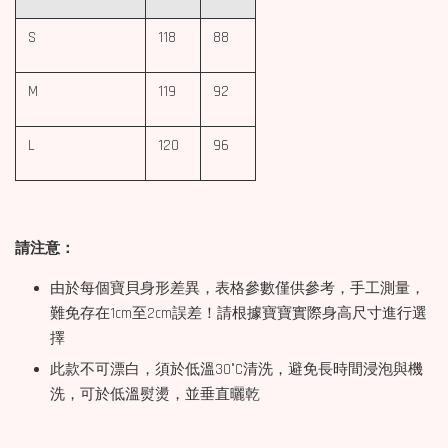
S
118
88
M
119
92
L
120
96
請注意：
由於每個寶貝身形差異，表格參數僅供參考，手工測量，
難免存在1cm至2cm誤差！請根據寶寶實際身高尺寸進行選
擇
此款不可漂白，須於低溫30°C清洗，避免長時間浸泡與機
洗，可於低溫熨燙，並垂直曬乾