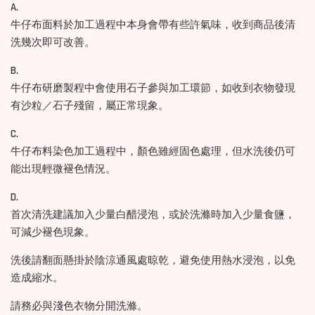
A.
牛仔布面料於加工過程中本身會帶有些許氣味，收到商品後清
洗幾次即可改善。
B.
牛仔布研磨製程中會使用石子參與加工環節，如收到衣物發現
有沙粒／石子殘留，屬正常現象。
C.
牛仔布料染色加工過程中，顏色雖經固色處理，但水洗後仍可
能出現輕微褪色情況。
D.
首次清洗建議加入少量白醋浸泡，或於洗滌時加入少量食鹽，
可減少褪色現象。
洗後請翻面懸掛於陰涼通風處晾乾，避免使用熱水浸泡，以免
造成縮水。
請務必與淺色衣物分開洗滌。