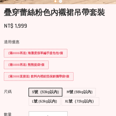
疊穿蕾絲粉色內襯裙吊帶套裝
NT$ 1,999
適用優惠
[滿8888再送] 海灘度假草編手提包包1個
[滿5888再送] 熊熊提袋1個
[滿3888直接送] 飲料內裡鋁箔保鮮攜帶袋1個
尺碼
S號（53kg以內)
M號 (58kg以內)
L號 (63kg以內)
XL號（72kg以內）
數量