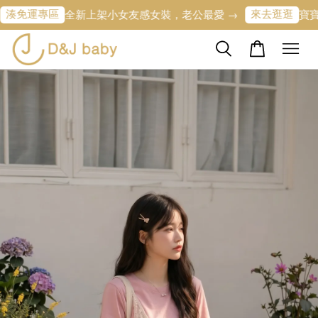
專區
來去逛逛
全新上架小女友感女裝，老公最愛 →
寶寶的第一條