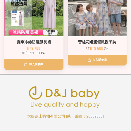
夏季冰絲防曬服長裙
蕾絲花邊渡假風親子裝
NT$ 799
從
NT$ 699
起
NT$ 899
-11.1%
加入購物車
加入購物車
大好線上購物有限公司 (統一編號：90689633)