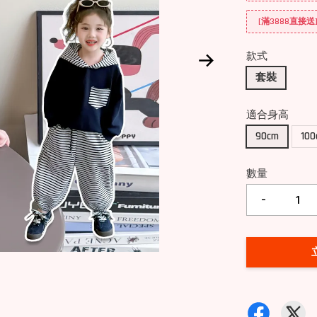
[滿3888直接
款式
套裝
適合身高
90cm
10
數量
-