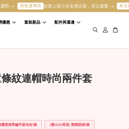
湊免運專區
來去逛逛
全新上架小女友感女裝，老公最愛 →
寶寶
網優惠
童裝新品
配件與週邊
童條紋連帽時尚兩件套
] 海灘度假草編手提包包1個
[滿5888再送] 熊熊提袋1個