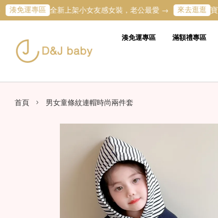
運專區
來去逛逛
全新上架小女友感女裝，老公最愛 →
寶寶的第一
湊免運專區
滿額禮專區
›
首頁
男女童條紋連帽時尚兩件套