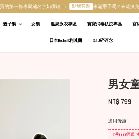
點我客製
條專屬繡名字奶嘴鏈 →
未滿兩千嗎？來這湊免運吧 →
親子裝
女裝
溫泉泳衣專區
寶寶消毒抗疫專區
官
日本Richell利其爾
D&J碎碎念
男女
NT$ 799
適用優惠
[滿8888再送