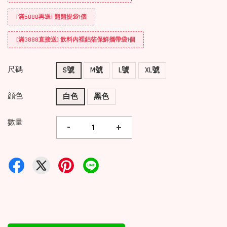
[滿5888再送] 熊熊提袋1個
[滿3888直接送] 飲料內裡鋁箔保鮮攜帶袋1個
尺碼
S號
M號
L號
XL號
顔色
白色
黑色
數量
-
+