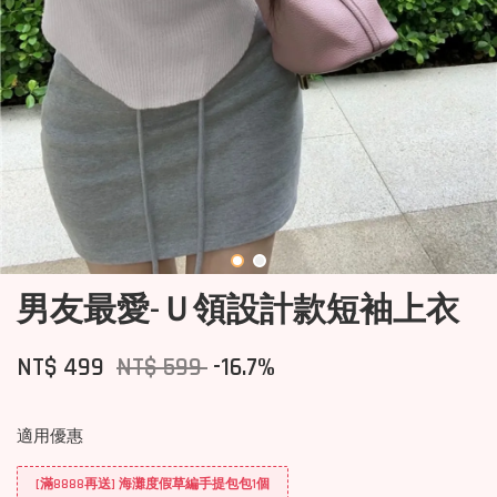
男友最愛-Ｕ領設計款短袖上衣
NT$ 499
NT$ 599
-16.7%
適用優惠
[滿8888再送] 海灘度假草編手提包包1個