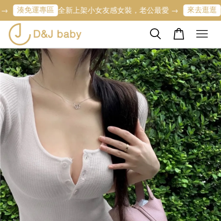
免運專區
來去逛逛
全新上架小女友感女裝，老公最愛 →
寶寶的第