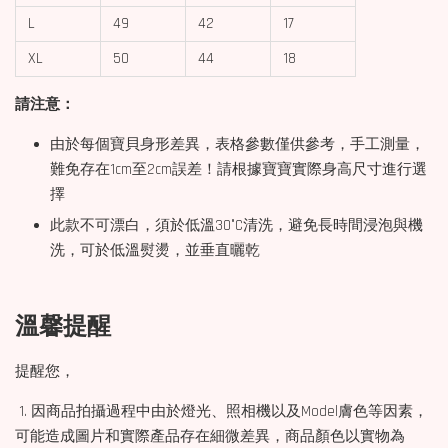
L
49
42
17
XL
50
44
18
請注意：
由於每個寶貝身形差異，表格參數僅供參考，手工測量，
難免存在1cm至2cm誤差！請根據寶寶實際身高尺寸進行選
擇
此款不可漂白，須於低溫30°C清洗，避免長時間浸泡與機
洗，可於低溫熨燙，並垂直曬乾
溫馨提醒
提醒您，
1. 因商品拍攝過程中由於燈光、照相機以及Model膚色等因素，
可能造成圖片和實際產品存在細微差異，商品顏色以實物為