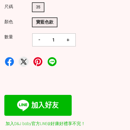
尺碼
35
顏色
寶藍色款
數量
-
+
加入D&J baby官方LINE@好康好禮享不完！