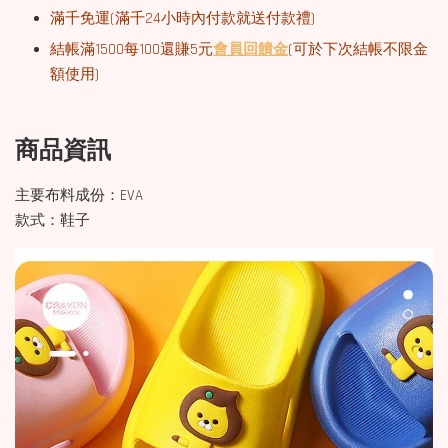
滿千免運(
滿千
24小時內付款就送付款禮)
結帳滿1500每100還賺5元
會員回饋金
(可於下次結帳不限金
額使用)
商品資訊
主要布料成份：EVA
款式：鞋子