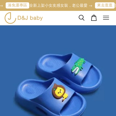
湊免運專區
來去逛逛
全新上架小女友感女裝，老公最愛 →
寶寶的