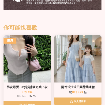
你可能也喜歡
優惠
男友最愛-Ｕ領設計款短袖上衣
兩件式法式田園荷葉邊裙
NT$ 499
從
NT$ 499
起
NT$ 599
-16.7%
加入購物車