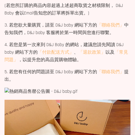
(若您所訂購的商品內容超過上述超商取貨之材積限制， D&J
Baby 會以Email告知您的訂單將拆單出貨。)
3. 若您欲大量購買，請至 D&J baby 網站下方的
「聯絡我們」
中
告知我們，D&J baby 客服將於第一時間與您進行聯繫。
4. 若您是第一次來到 D&J Baby 的網站，建議您請先閱讀 D&J
baby 網站下方的
「付款配送方式」
、
「退款政策」
以及
「常見
問題」
，以提升您的高品質購物體驗。
5. 若您有任何的問題請至 D&J baby 網站下方的
「聯絡我們」
提
出。