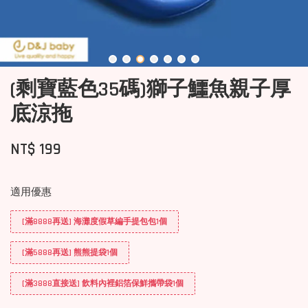
(剩寶藍色35碼)獅子鱷魚親子厚
底涼拖
NT$ 199
適用優惠
[滿8888再送] 海灘度假草編手提包包1個
[滿5888再送] 熊熊提袋1個
[滿3888直接送] 飲料內裡鋁箔保鮮攜帶袋1個