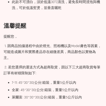
此款不可漂白，須於低溫30°C清洗，避免長時間浸泡與機
洗，可於低溫熨燙，並垂直曬乾
溫馨提醒
提醒您，
1. 因商品拍攝過程中由於燈光、照相機以及Model膚色等因素，
可能造成圖片和實際產品存在細微差異，商品顏色以實物為
主。
2. 若您選擇的運送方式為超商取貨，因以下三大超商取貨每筆
訂單有材積限制如下:
7-11: 45*30*30(公分)箱裝，重量5公斤以內
全家: 45*30*30(公分)箱裝，重量5公斤以內
萊爾富: 30*30*30(公分)箱裝，重量5公斤以內