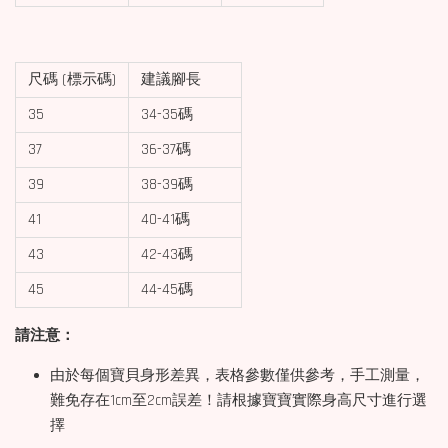
尺碼 (標示碼)
建議腳長
35
34-35碼
37
36-37碼
39
38-39碼
41
40-41碼
43
42-43碼
45
44-45碼
請注意：
由於每個寶貝身形差異，表格參數僅供參考，手工測量，
難免存在1cm至2cm誤差！請根據寶寶實際身高尺寸進行選
擇