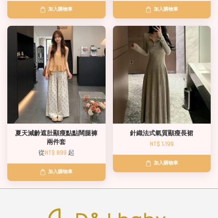
加入購物車
加入購物車
夏天減齡遮肚顯瘦點點闊腿褲
針織法式氣質顯瘦長裙
兩件套
NT$ 1,199
從
NT$ 899
起
加入購物車
加入購物車