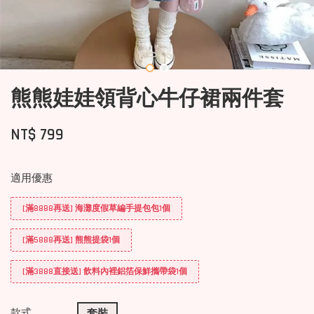
熊熊娃娃領背心牛仔裙兩件套
NT$ 799
適用優惠
[滿8888再送] 海灘度假草編手提包包1個
[滿5888再送] 熊熊提袋1個
[滿3888直接送] 飲料內裡鋁箔保鮮攜帶袋1個
款式
套裝