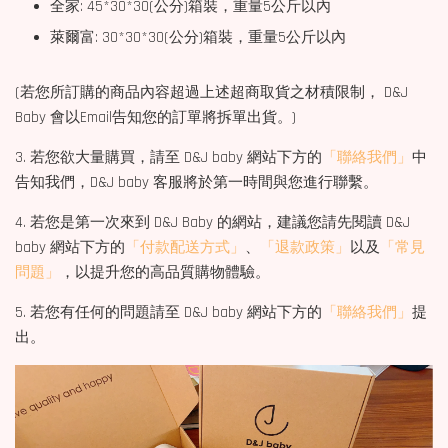
全家: 45*30*30(公分)箱裝，重量5公斤以內
萊爾富: 30*30*30(公分)箱裝，重量5公斤以內
(若您所訂購的商品內容超過上述超商取貨之材積限制， D&J
Baby 會以Email告知您的訂單將拆單出貨。)
3. 若您欲大量購買，請至 D&J baby 網站下方的
「聯絡我們」
中
告知我們，D&J baby 客服將於第一時間與您進行聯繫。
4. 若您是第一次來到 D&J Baby 的網站，建議您請先閱讀 D&J
baby 網站下方的
「付款配送方式」
、
「退款政策」
以及
「常見
問題」
，以提升您的高品質購物體驗。
5. 若您有任何的問題請至 D&J baby 網站下方的
「聯絡我們」
提
出。