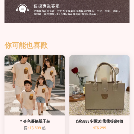
你可能也喜歡
＊杏色薯條親子裝
[滿5888多贈送]熊熊提袋1個
從
NT$ 599
起
NT$ 299