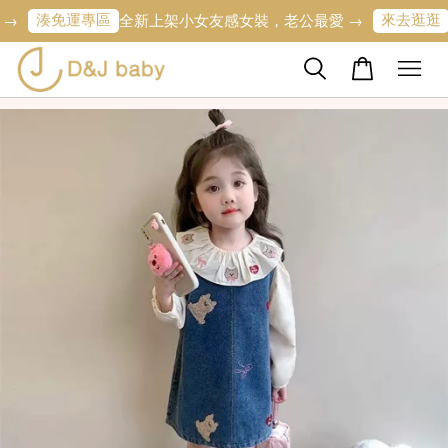
湊免運專區
來去逛逛
全新上架小女友感女裝，老公最愛 →
寶寶