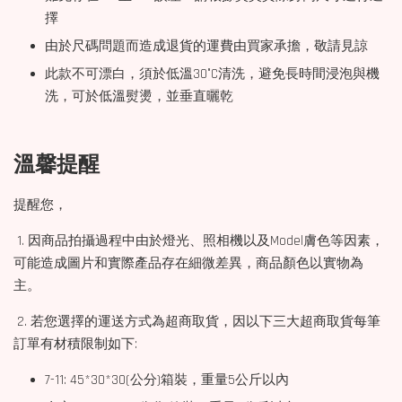
擇
由於尺碼問題而造成退貨的運費由買家承擔，敬請見諒
此款不可漂白，須於低溫30°C清洗，避免長時間浸泡與機
洗，可於低溫熨燙，並垂直曬乾
溫馨提醒
提醒您，
1. 因商品拍攝過程中由於燈光、照相機以及Model膚色等因素，
可能造成圖片和實際產品存在細微差異，商品顏色以實物為
主。
2. 若您選擇的運送方式為超商取貨，因以下三大超商取貨每筆
訂單有材積限制如下:
7-11: 45*30*30(公分)箱裝，重量5公斤以內