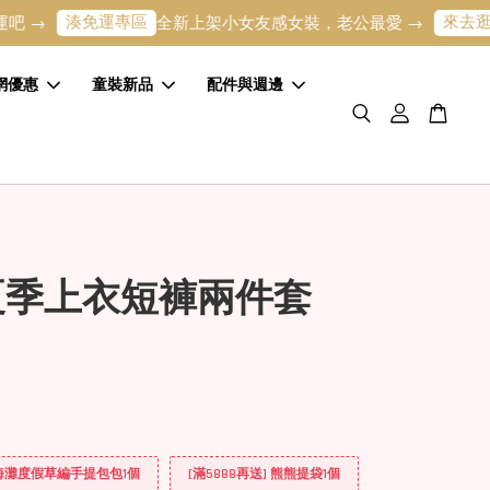
湊免運專區
來去逛逛
全新上架小女友感女裝，老公最愛 →
寶寶
網優惠
童裝新品
配件與週邊
夏季上衣短褲兩件套
] 海灘度假草編手提包包1個
[滿5888再送] 熊熊提袋1個