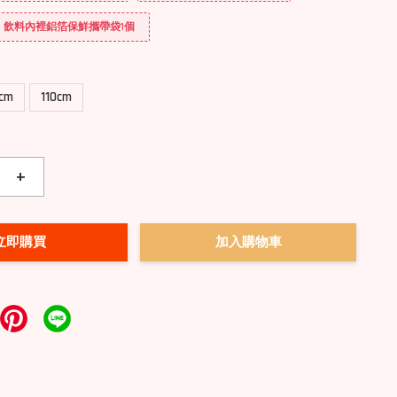
送] 飲料內裡鋁箔保鮮攜帶袋1個
0cm
110cm
+
立即購買
加入購物車