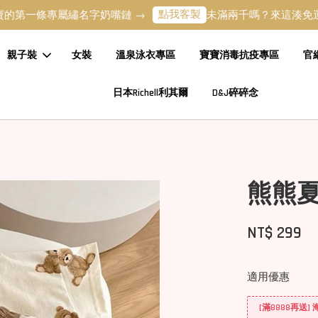
點我客製
條專屬繡名字奶嘴鏈 →
未滿兩千嗎？來這湊免運吧 →
親子裝
女裝
溫泉泳衣專區
寶寶消毒抗疫專區
官
日本Richell利其爾
D&J碎碎念
熊熊
NT$ 299
適用優惠
[滿8888再送