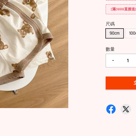
[滿3888直接
尺碼
90cm
10
數量
-