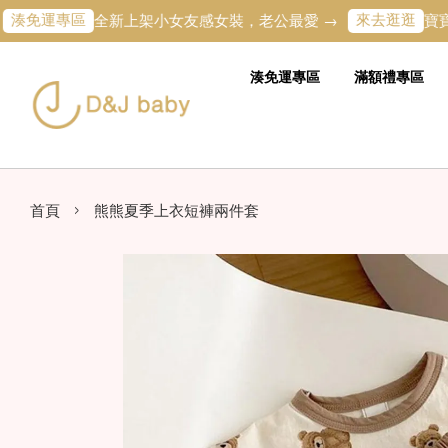
專區
來去逛逛
全新上架小女友感女裝，老公最愛 →
寶寶的第一
湊免運專區
滿額禮專區
›
首頁
熊熊夏季上衣短褲兩件套