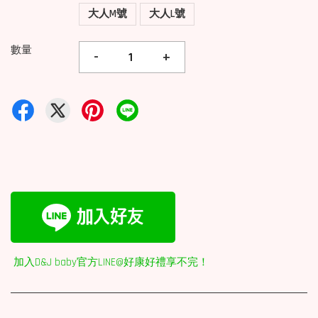
大人M號
大人L號
數量
-
+
加入D&J baby官方LINE@好康好禮享不完！