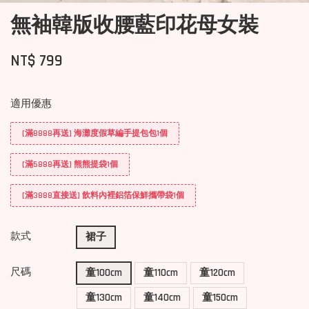
無袖韓版收腰藍印花母女裝
NT$ 799
適用優惠
[滿8888再送] 海灘度假草編手提包包1個
[滿5888再送] 熊熊提袋1個
[滿3888直接送] 飲料內裡鋁箔保鮮攜帶袋1個
款式
裙子
尺碼
童100cm
童110cm
童120cm
童130cm
童140cm
童150cm