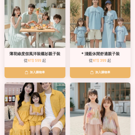
薄荷綠度假風洋裝襯衫親子裝
＊淺藍休閒舒適親子裝
從
NT$ 599
起
從
NT$ 399
起
加入購物車
加入購物車