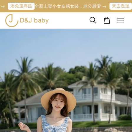
免運專區
來去逛逛
全新上架小女友感女裝，老公最愛 →
寶寶的第