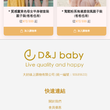
＊質感薑黃色母女半身裙套裝
＊寬鬆粉系海邊渡假風親子裝
親子裝(爸爸也有)
(爸爸也有)
從
NT$ 599
起
從
NT$ 599
起
加入購物車
加入購物車
大好線上購物有限公司 (統一編號：90689633)
快速連結
關於我們
會員優惠