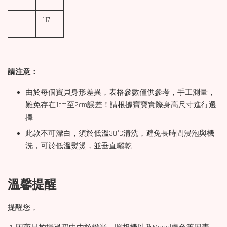
L
117
請注意：
由於每個寶貝身形差異，表格參數僅供參考，手工測量，
難免存在1cm至2cm誤差！請根據寶寶實際身高尺寸進行選
擇
此款不可漂白，須於低溫30°C清洗，避免長時間浸泡與機
洗，可於低溫熨燙，並垂直曬乾
溫馨提醒
提醒您，