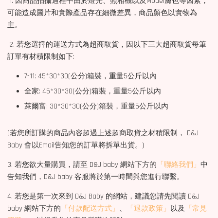
1. 因商品拍攝過程中由於燈光、照相機以及Model膚色等因素，
可能造成圖片和實際產品存在細微差異，商品顏色以實物為
主。
2. 若您選擇的運送方式為超商取貨，因以下三大超商取貨每筆
訂單有材積限制如下:
7-11: 45*30*30(公分)箱裝，重量5公斤以內
全家: 45*30*30(公分)箱裝，重量5公斤以內
萊爾富: 30*30*30(公分)箱裝，重量5公斤以內
(若您所訂購的商品內容超過上述超商取貨之材積限制， D&J
Baby 會以Email告知您的訂單將拆單出貨。)
3. 若您欲大量購買，請至 D&J baby 網站下方的
「聯絡我們」
中
告知我們，D&J baby 客服將於第一時間與您進行聯繫。
4. 若您是第一次來到 D&J Baby 的網站，建議您請先閱讀 D&J
baby 網站下方的
「付款配送方式」
、
「退款政策」
以及
「常見