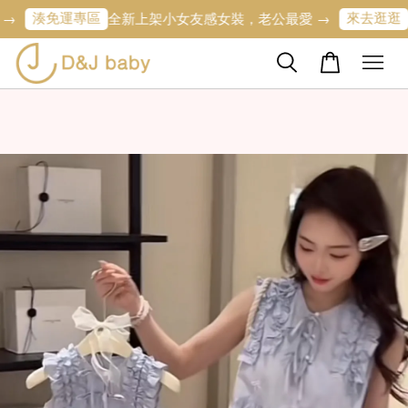
運專區
來去逛逛
全新上架小女友感女裝，老公最愛 →
寶寶的第