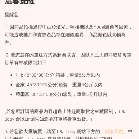
溫馨提醒
提醒您，
1. 因商品拍攝過程中由於燈光、照相機以及Model膚色等因素，
可能造成圖片和實際產品存在細微差異，商品顏色以實物為
主。
2. 若您選擇的運送方式為超商取貨，因以下三大超商取貨每筆
訂單有材積限制如下:
7-11: 45*30*30(公分)箱裝，重量5公斤以內
全家: 45*30*30(公分)箱裝，重量5公斤以內
萊爾富: 30*30*30(公分)箱裝，重量5公斤以內
(若您所訂購的商品內容超過上述超商取貨之材積限制， D&J
Baby 會以Email告知您的訂單將拆單出貨。)
3. 若您欲大量購買，請至 D&J baby 網站下方的
「聯絡我們」
中