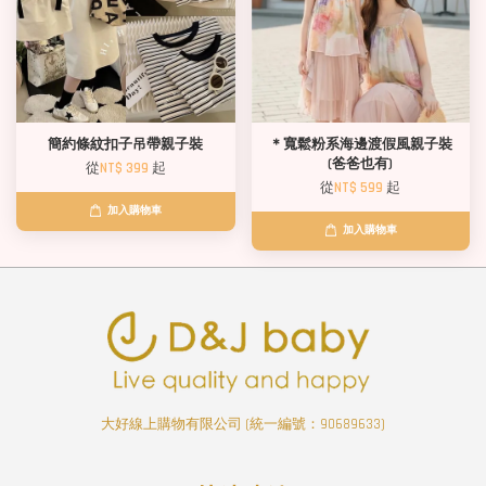
簡約條紋扣子吊帶親子裝
＊寬鬆粉系海邊渡假風親子裝
(爸爸也有)
從
NT$ 399
起
從
NT$ 599
起
加入購物車
加入購物車
大好線上購物有限公司 (統一編號：90689633)