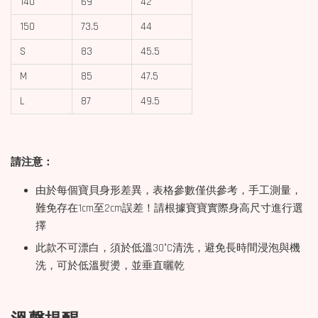
140
69
42
150
73.5
44
S
83
45.5
M
85
47.5
L
87
49.5
請注意：
由於每個寶貝身形差異，表格參數僅供參考，手工測量，
難免存在1cm至2cm誤差！請根據寶寶實際身高尺寸進行選
擇
此款不可漂白，須於低溫30°C清洗，避免長時間浸泡與機
洗，可於低溫熨燙，並垂直曬乾