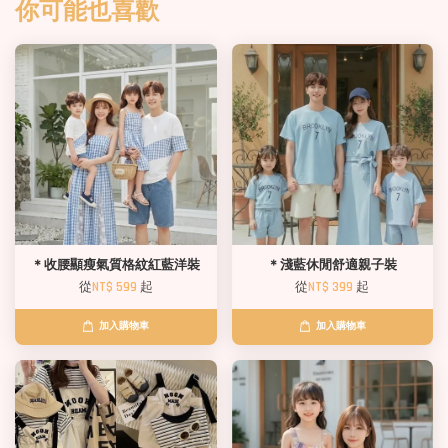
你可能也喜歡
＊收腰顯瘦氣質格紋紅藍洋裝
＊淺藍休閒舒適親子裝
從
NT$ 599
起
從
NT$ 399
起
加入購物車
加入購物車