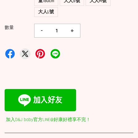
童150cm
大人S號
大人M號
大人L號
數量
-
+
加入D&J baby官方LINE@好康好禮享不完！