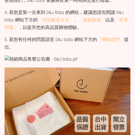
告知我們，D&J baby 客服將於第一時間與您進行聯繫。
4. 若您是第一次來到 D&J Baby 的網站，建議您請先閱讀 D&J
baby 網站下方的
「付款配送方式」
、
「退款政策」
以及
「常見
問題」
，以提升您的高品質購物體驗。
5. 若您有任何的問題請至 D&J baby 網站下方的
「聯絡我們」
提
出。