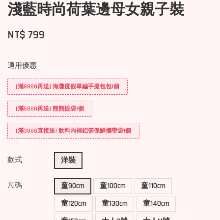
淺藍時尚荷葉邊母女親子裝
NT$ 799
適用優惠
[滿8888再送] 海灘度假草編手提包包1個
[滿5888再送] 熊熊提袋1個
[滿3888直接送] 飲料內裡鋁箔保鮮攜帶袋1個
款式
洋裝
尺碼
童90cm
童100cm
童110cm
童120cm
童130cm
童140cm