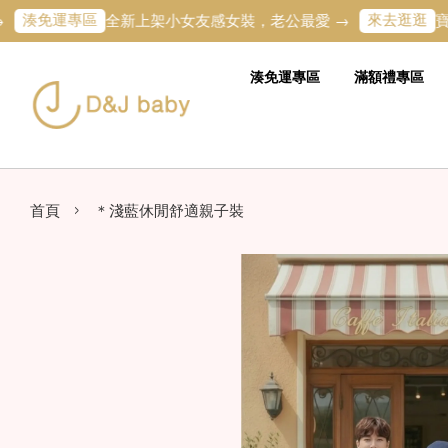
免運專區
來去逛逛
全新上架小女友感女裝，老公最愛 →
寶寶的第
湊免運專區
滿額禮專區
›
首頁
＊淺藍休閒舒適親子裝