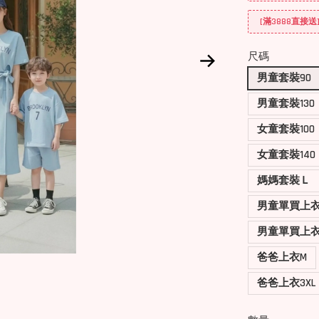
[滿3888直接
尺碼
男童套裝90
男童套裝130
女童套裝100
女童套裝140
媽媽套裝Ｌ
男童單買上衣1
男童單買上衣1
爸爸上衣M
爸爸上衣3XL