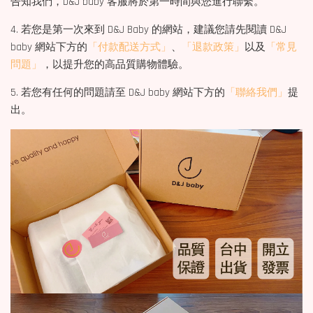
告知我們，D&J baby 客服將於第一時間與您進行聯繫。
4. 若您是第一次來到 D&J Baby 的網站，建議您請先閱讀 D&J
baby 網站下方的
「付款配送方式」
、
「退款政策」
以及
「常見
問題」
，以提升您的高品質購物體驗。
5. 若您有任何的問題請至 D&J baby 網站下方的
「聯絡我們」
提
出。