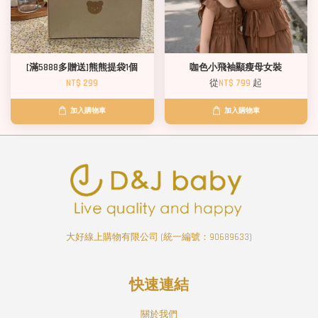
[滿5888多贈送]熊熊提袋1個
咖色小飛袖顯瘦母女裝
NT$ 299
從
NT$ 799
起
加入購物車
加入購物車
大好線上購物有限公司 (統一編號：90689633)
快速連結
關於我們