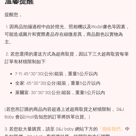
溫馨提醒
提醒您，
1. 因商品拍攝過程中由於燈光、照相機以及Model膚色等因素，
可能造成圖片和實際產品存在細微差異，商品顏色以實物為
主。
2. 若您選擇的運送方式為超商取貨，因以下三大超商取貨每筆
訂單有材積限制如下:
7-11: 45*30*30(公分)箱裝，重量5公斤以內
全家: 45*30*30(公分)箱裝，重量5公斤以內
萊爾富: 30*30*30(公分)箱裝，重量5公斤以內
(若您所訂購的商品內容超過上述超商取貨之材積限制， D&J
Baby 會以Email告知您的訂單將拆單出貨。)
3. 若您欲大量購買，請至 D&J baby 網站下方的
「聯絡我們」
中