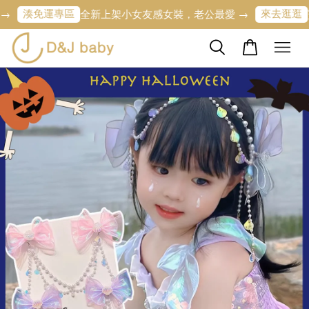
湊免運專區
來去逛逛
全新上架小女友感女裝，老公最愛 →
寶寶