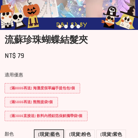
流蘇珍珠蝴蝶結髮夾
NT$ 79
適用優惠
[滿8888再送] 海灘度假草編手提包包1個
[滿5888再送] 熊熊提袋1個
[滿3888直接送] 飲料內裡鋁箔保鮮攜帶袋1個
顏色
(現貨)藍色
(現貨)粉色
(現貨)紫色