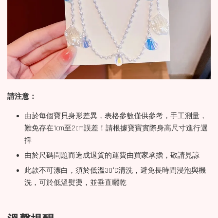
請注意：
由於每個寶貝身形差異，表格參數僅供參考，手工測量，
難免存在1cm至2cm誤差！請根據寶寶實際身高尺寸進行選
擇
由於尺碼問題而造成退貨的運費由買家承擔，敬請見諒
此款不可漂白，須於低溫30°C清洗，避免長時間浸泡與機
洗，可於低溫熨燙，並垂直曬乾