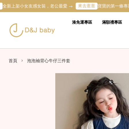
來去逛逛
架小女友感女裝，老公最愛 →
寶寶的第一條專屬繡名字
湊免運專區
滿額禮專區
›
首頁
泡泡袖背心牛仔三件套