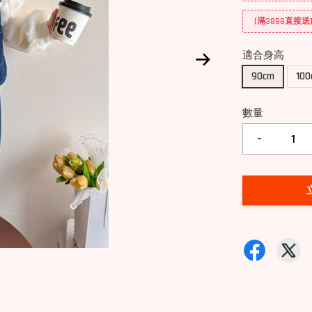
[滿3888直接
適合身高
90cm
10
數量
-