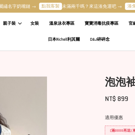
點我客製
湊免運專區
奶嘴鏈 →
未滿兩千嗎？來這湊免運吧 →
親子裝
女裝
溫泉泳衣專區
寶寶消毒抗疫專區
官
日本Richell利其爾
D&J碎碎念
泡泡
NT$ 899
適用優惠
[滿8888再送