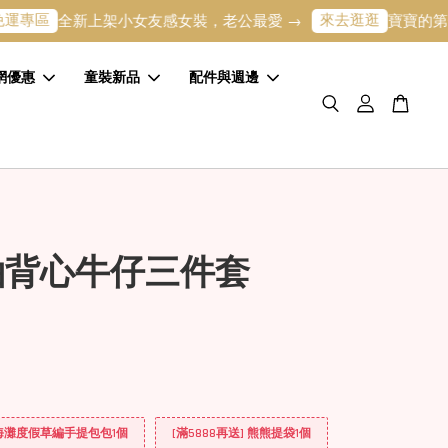
來去逛逛
全新上架小女友感女裝，老公最愛 →
寶寶的第一條專屬
網優惠
童裝新品
配件與週邊
袖背心牛仔三件套
] 海灘度假草編手提包包1個
[滿5888再送] 熊熊提袋1個