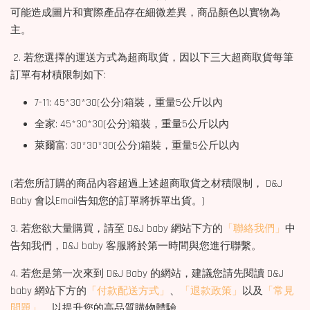
可能造成圖片和實際產品存在細微差異，商品顏色以實物為
主。
2. 若您選擇的運送方式為超商取貨，因以下三大超商取貨每筆
訂單有材積限制如下:
7-11: 45*30*30(公分)箱裝，重量5公斤以內
全家: 45*30*30(公分)箱裝，重量5公斤以內
萊爾富: 30*30*30(公分)箱裝，重量5公斤以內
(若您所訂購的商品內容超過上述超商取貨之材積限制， D&J
Baby 會以Email告知您的訂單將拆單出貨。)
3. 若您欲大量購買，請至 D&J baby 網站下方的
「聯絡我們」
中
告知我們，D&J baby 客服將於第一時間與您進行聯繫。
4. 若您是第一次來到 D&J Baby 的網站，建議您請先閱讀 D&J
baby 網站下方的
「付款配送方式」
、
「退款政策」
以及
「常見
問題」
，以提升您的高品質購物體驗。