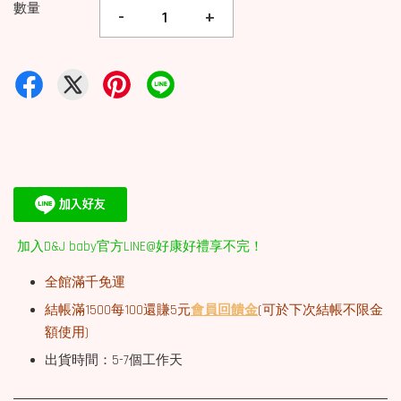
數量
-
+
加入D&J baby官方LINE@好康好禮享不完！
全館滿千免運
結帳滿1500每100還賺5元
會員回饋金
(可於下次結帳不限金
額使用)
出貨時間：5-7個工作天