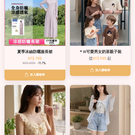
夏季冰絲防曬服長裙
＊W可愛男女奶茶親子裝
NT$ 799
從
NT$ 599
起
NT$ 899
-11.1%
加入購物車
加入購物車