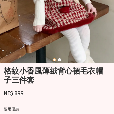
格紋小香風薄絨背心裙毛衣帽
子三件套
NT$ 899
適用優惠