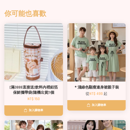
你可能也喜歡
[滿3888直接送]飲料內裡鋁箔
＊淺綠色顯瘦連身裙親子裝
保鮮攜帶袋(隨機出貨)1個
從
NT$ 499
起
NT$ 150
加入購物車
加入購物車