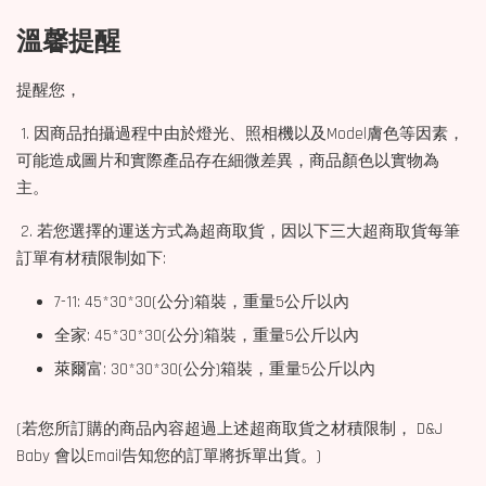
溫馨提醒
提醒您，
1. 因商品拍攝過程中由於燈光、照相機以及Model膚色等因素，
可能造成圖片和實際產品存在細微差異，商品顏色以實物為
主。
2. 若您選擇的運送方式為超商取貨，因以下三大超商取貨每筆
訂單有材積限制如下:
7-11: 45*30*30(公分)箱裝，重量5公斤以內
全家: 45*30*30(公分)箱裝，重量5公斤以內
萊爾富: 30*30*30(公分)箱裝，重量5公斤以內
(若您所訂購的商品內容超過上述超商取貨之材積限制， D&J
Baby 會以Email告知您的訂單將拆單出貨。)