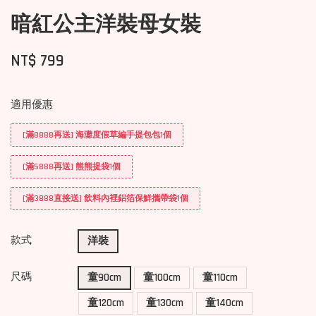
暗紅公主洋裝母女裝
NT$ 799
適用優惠
[滿8888再送] 海灘度假草編手提包包1個
[滿5888再送] 熊熊提袋1個
[滿3888直接送] 飲料內裡鋁箔保鮮攜帶袋1個
款式
洋裝
尺碼
童90cm
童100cm
童110cm
童120cm
童130cm
童140cm