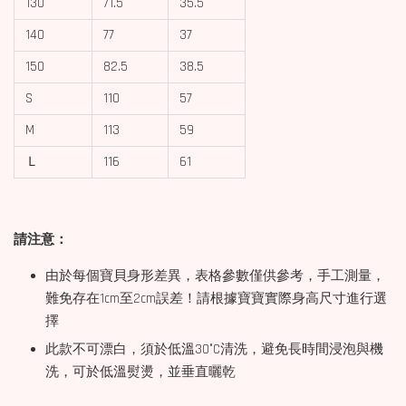
130
71.5
35.5
140
77
37
150
82.5
38.5
S
110
57
M
113
59
Ｌ
116
61
請注意：
由於每個寶貝身形差異，表格參數僅供參考，手工測量，
難免存在1cm至2cm誤差！請根據寶寶實際身高尺寸進行選
擇
此款不可漂白，須於低溫30°C清洗，避免長時間浸泡與機
洗，可於低溫熨燙，並垂直曬乾