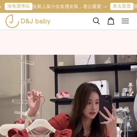
運專區
來去逛逛
全新上架小女友感女裝，老公最愛 →
寶寶的第一