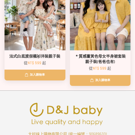
法式白底渡假襯衫洋裝親子裝
＊質感薑黃色母女半身裙套裝
親子裝(爸爸也有)
從
NT$ 599
起
從
NT$ 599
起
加入購物車
加入購物車
大好線上購物有限公司 (統一編號：90689633)