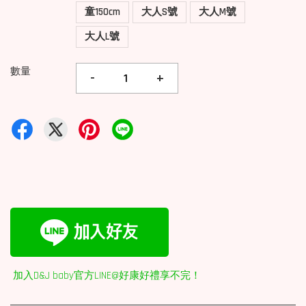
童150cm
大人S號
大人M號
大人L號
數量
-
+
加入D&J baby官方LINE@好康好禮享不完！