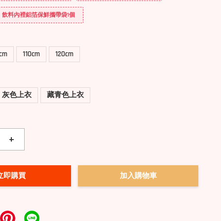
送] 飲料內裡鋁箔保鮮攜帶袋1個
0cm
110cm
120cm
灰色上衣
藏青色上衣
+
立即購買
加入購物車