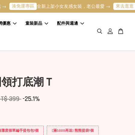
免運專區
來去逛逛
全新上架小女友感女裝，老公最愛 →
寶寶的
網優惠
童裝新品
配件與週邊
圓領打底潮Ｔ
NT$ 399
-25.1%
] 海灘度假草編手提包包1個
[滿5888再送] 熊熊提袋1個