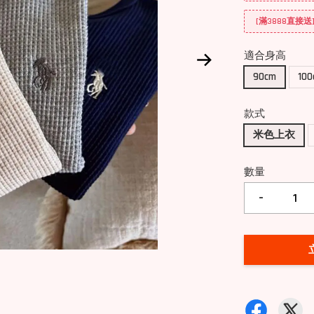
[滿3888直接
適合身高
90cm
10
款式
米色上衣
數量
-