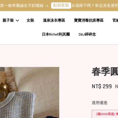
點我客製
湊
屬繡名字奶嘴鏈 →
未滿兩千嗎？來這湊免運吧 →
親子裝
女裝
溫泉泳衣專區
寶寶消毒抗疫專區
官
日本Richell利其爾
D&J碎碎念
春季
NT$ 299
適用優惠
[滿8888再送