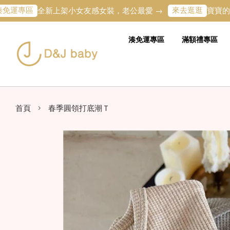
區
來去逛逛
全新上架小女友感女裝，老公最愛 →
寶寶的第一條專
湊免運專區
滿額禮專區
›
首頁
春季圓領打底潮Ｔ