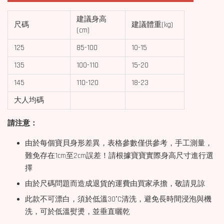
建議身高
尺碼
建議體重(kg)
(cm)
125
85-100
10-15
135
100-110
15-20
145
110-120
18-23
大人均碼
請注意：
由於每個寶貝身形差異，表格參數僅供參考，手工測量，
難免存在1cm至2cm誤差！請根據寶寶實際身高尺寸進行選
擇
由於尺碼問題而造成退貨的運費由買家承擔，敬請見諒
此款不可漂白，須於低溫30°C清洗，避免長時間浸泡與機
洗，可於低溫熨燙，並垂直曬乾