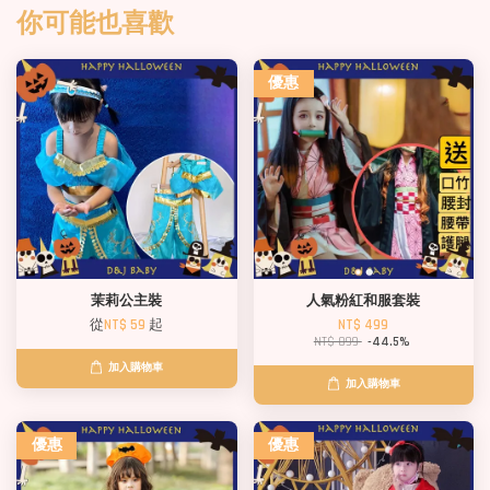
你可能也喜歡
優惠
茉莉公主裝
人氣粉紅和服套裝
從
NT$ 59
起
NT$ 499
NT$ 899
-44.5%
加入購物車
加入購物車
優惠
優惠