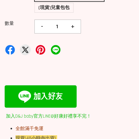
(現貨)兒童包包
數量
-
+
加入D&J baby官方LINE@好康好禮享不完！
全館滿千免運
現貨(48小時內出貨)