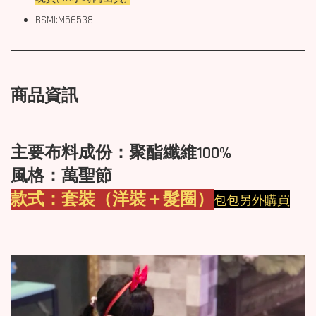
BSMI:M56538
商品資訊
主要布料成份：聚酯纖維100%
風格：萬聖節
款式：套裝（洋裝＋髮圈）
包包另外購買