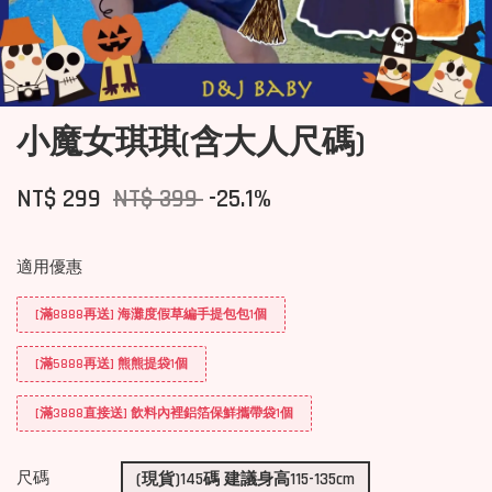
小魔女琪琪(含大人尺碼)
NT$ 299
NT$ 399
-25.1%
適用優惠
[滿8888再送] 海灘度假草編手提包包1個
[滿5888再送] 熊熊提袋1個
[滿3888直接送] 飲料內裡鋁箔保鮮攜帶袋1個
尺碼
(現貨)145碼 建議身高115-135cm