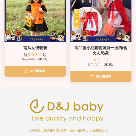
南瓜女僕套裝
高CP值小紅帽套裝買一送四(含
大人尺碼)
從
NT$ 299
起
NT$ 499
-40.1%
NT$ 299
NT$ 399
-25.1%
加入購物車
加入購物車
大好線上購物有限公司 (統一編號：90689633)