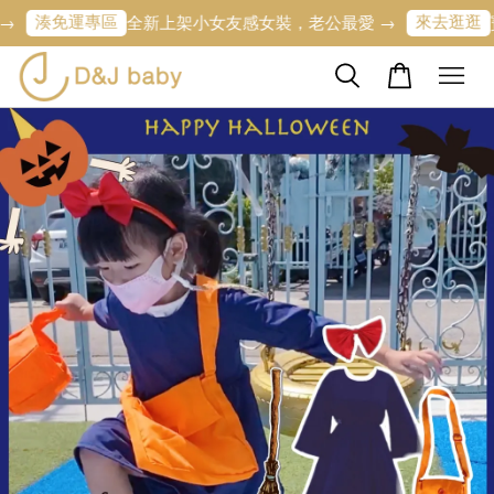
湊免運專區
來去逛逛
全新上架小女友感女裝，老公最愛 →
寶寶的