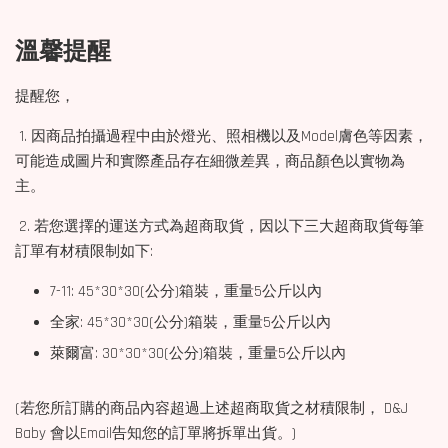
溫馨提醒
提醒您，
1. 因商品拍攝過程中由於燈光、照相機以及Model膚色等因素，
可能造成圖片和實際產品存在細微差異，商品顏色以實物為
主。
2. 若您選擇的運送方式為超商取貨，因以下三大超商取貨每筆
訂單有材積限制如下:
7-11: 45*30*30(公分)箱裝，重量5公斤以內
全家: 45*30*30(公分)箱裝，重量5公斤以內
萊爾富: 30*30*30(公分)箱裝，重量5公斤以內
(若您所訂購的商品內容超過上述超商取貨之材積限制， D&J
Baby 會以Email告知您的訂單將拆單出貨。)