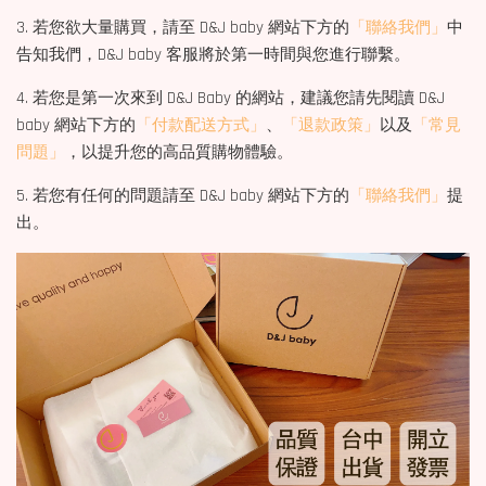
3. 若您欲大量購買，請至 D&J baby 網站下方的
「聯絡我們」
中
告知我們，D&J baby 客服將於第一時間與您進行聯繫。
4. 若您是第一次來到 D&J Baby 的網站，建議您請先閱讀 D&J
baby 網站下方的
「付款配送方式」
、
「退款政策」
以及
「常見
問題」
，以提升您的高品質購物體驗。
5. 若您有任何的問題請至 D&J baby 網站下方的
「聯絡我們」
提
出。