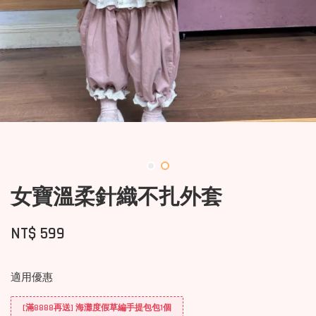
女寶溫柔針織不扎外套
NT$ 599
適用優惠
[滿8888再送] 海灘度假草編手提包包1個