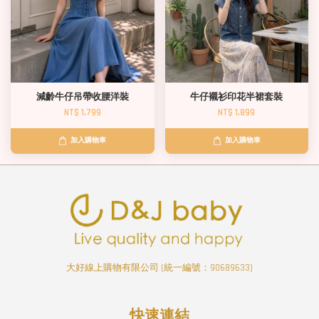
減齡牛仔吊帶收腰洋裝
牛仔襯衫印花半裙套裝
NT$ 1,799
NT$ 1,899
加入購物車
加入購物車
大好線上購物有限公司 (統一編號：90689633)
快速連結