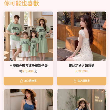
你可能也喜歡
＊淺綠色顯瘦連身裙親子裝
蕾絲花邊方領短裙
從
NT$ 499
起
NT$ 1,199
加入購物車
加入購物車