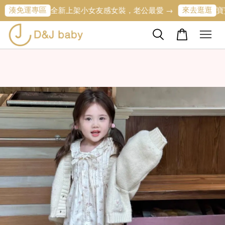
專區
來去逛逛
全新上架小女友感女裝，老公最愛 →
寶寶的第一