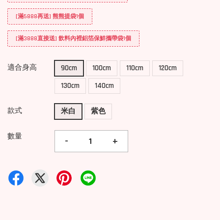
[滿5888再送] 熊熊提袋1個
[滿3888直接送] 飲料內裡鋁箔保鮮攜帶袋1個
適合身高
90cm
100cm
110cm
120cm
130cm
140cm
款式
米白
紫色
數量
-
+