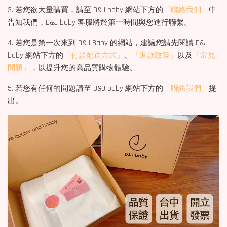
3. 若您欲大量購買，請至 D&J baby 網站下方的
「聯絡我們」
中
告知我們，D&J baby 客服將於第一時間與您進行聯繫。
4. 若您是第一次來到 D&J Baby 的網站，建議您請先閱讀 D&J
baby 網站下方的
「付款配送方式」
、
「退款政策」
以及
「常見
問題」
，以提升您的高品質購物體驗。
5. 若您有任何的問題請至 D&J baby 網站下方的
「聯絡我們」
提
出。