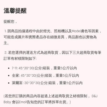
溫馨提醒
提醒您，
1. 因商品拍攝過程中由於燈光、照相機以及Model膚色等因素，
可能造成圖片和實際產品存在細微差異，商品顏色以實物為
主。
2. 若您選擇的運送方式為超商取貨，因以下三大超商取貨每筆
訂單有材積限制如下:
7-11: 45*30*30(公分)箱裝，重量5公斤以內
全家: 45*30*30(公分)箱裝，重量5公斤以內
萊爾富: 30*30*30(公分)箱裝，重量5公斤以內
(若您所訂購的商品內容超過上述超商取貨之材積限制， D&J
Baby 會以Email告知您的訂單將拆單出貨。)