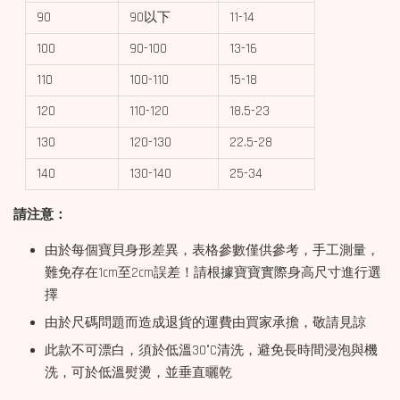
90
90以下
11-14
100
90-100
13-16
110
100-110
15-18
120
110-120
18.5-23
130
120-130
22.5-28
140
130-140
25-34
請注意：
由於每個寶貝身形差異，表格參數僅供參考，手工測量，
難免存在1cm至2cm誤差！請根據寶寶實際身高尺寸進行選
擇
由於尺碼問題而造成退貨的運費由買家承擔，敬請見諒
此款不可漂白，須於低溫30°C清洗，避免長時間浸泡與機
洗，可於低溫熨燙，並垂直曬乾