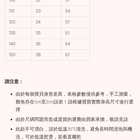
100
32
51
110
33
54
120
34
57
130
35
61
140
36
64
150
38
67
請注意：
由於每個寶貝身形差異，表格參數僅供參考，手工測量，
難免存在1cm至2cm誤差！請根據寶寶實際身高尺寸進行選
擇
由於尺碼問題而造成退貨的運費由買家承擔，敬請見諒
此款不可漂白，須於低溫30°C清洗，避免長時間浸泡與機
洗，可於低溫熨燙，並垂直曬乾