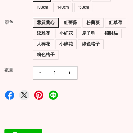
130cm
140cm
150cm
顏色
蕙質蘭心
紅薔薇
粉薔薇
紅草莓
泫雅花
小紅花
扇子狗
招財貓
大碎花
小碎花
綠色格子
粉色格子
數量
-
+