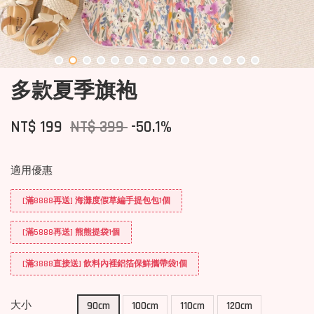
多款夏季旗袍
NT$ 199
NT$ 399
-50.1%
適用優惠
[滿8888再送] 海灘度假草編手提包包1個
[滿5888再送] 熊熊提袋1個
[滿3888直接送] 飲料內裡鋁箔保鮮攜帶袋1個
大小
90cm
100cm
110cm
120cm