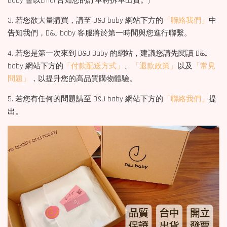
Baby 會以Email告知您的訂單將拆單出貨。)
3. 若您欲大量購買，請至 D&J baby 網站下方的
「聯絡我們」
中
告知我們，D&J baby 客服將於第一時間與您進行聯繫。
4. 若您是第一次來到 D&J Baby 的網站，建議您請先閱讀 D&J
baby 網站下方的
「付款配送方式」
、
「退款政策」
以及
「常見
問題」
，以提升您的高品質購物體驗。
5. 若您有任何的問題請至 D&J baby 網站下方的
「聯絡我們」
提
出。