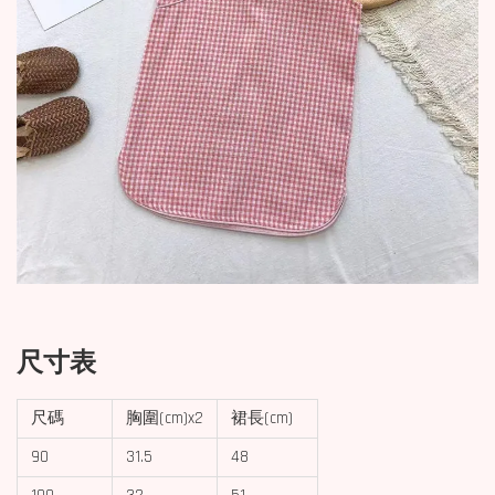
尺寸表
尺碼
胸圍(cm)x2
裙長(cm)
90
31.5
48