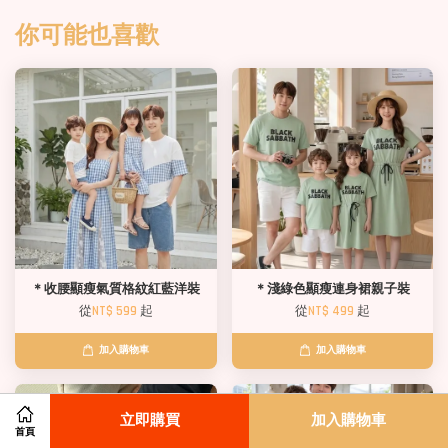
你可能也喜歡
＊收腰顯瘦氣質格紋紅藍洋裝
＊淺綠色顯瘦連身裙親子裝
從
NT$ 599
起
從
NT$ 499
起
加入購物車
加入購物車
立即購買
加入購物車
首頁