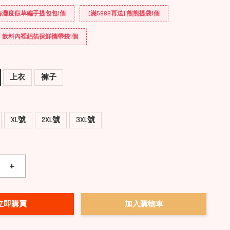
] 海灘度假草編手提包包1個
[滿5888再送] 熊熊提袋1個
送] 飲料內裡鋁箔保鮮攜帶袋1個
上衣
褲子
XL號
2XL號
3XL號
+
立即購買
加入購物車