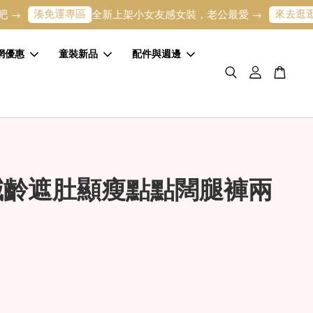
免運專區
來去逛逛
全新上架小女友感女裝，老公最愛 →
寶寶的
網優惠
童裝新品
配件與週邊
減齡遮肚顯瘦點點闊腿褲兩