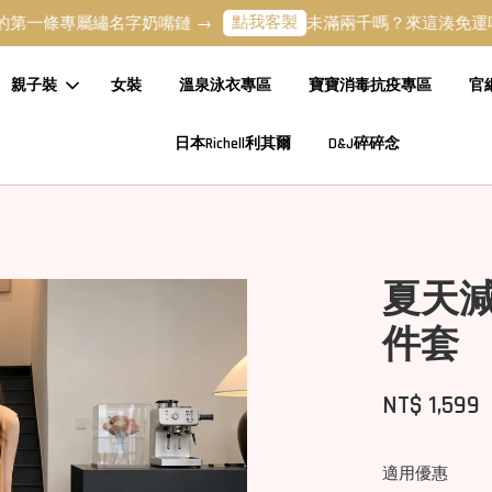
點我客製
湊
屬繡名字奶嘴鏈 →
未滿兩千嗎？來這湊免運吧 →
親子裝
女裝
溫泉泳衣專區
寶寶消毒抗疫專區
官
日本Richell利其爾
D&J碎碎念
夏天
件套
NT$ 1,599
適用優惠