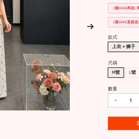
[滿8888再送
[滿3888直接
款式
上衣＋褲子
尺碼
M號
L號
數量
-