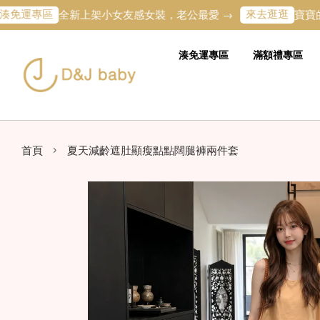
區
來去逛逛
全新上架小女友感女裝，老公最愛 →
寶寶的第一條專
湊免運專區
滿額禮專區
›
首頁
夏天減齡遮肚顯瘦點點闊腿褲兩件套