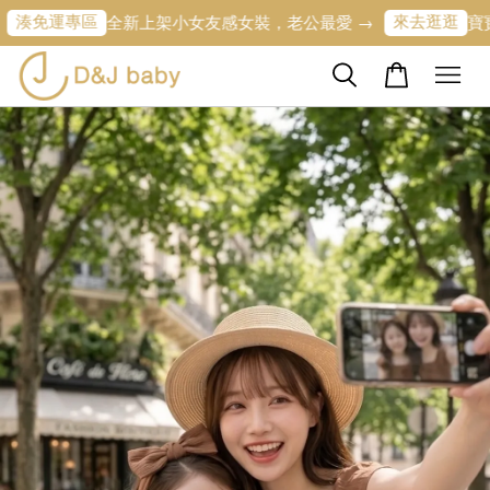
專區
來去逛逛
全新上架小女友感女裝，老公最愛 →
寶寶的第一條