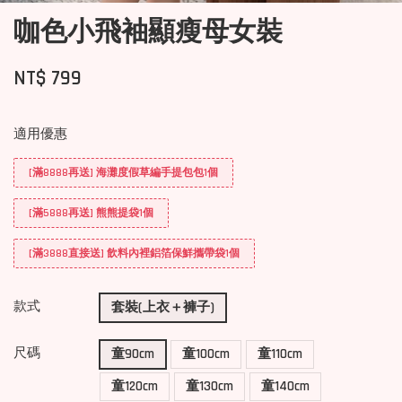
咖色小飛袖顯瘦母女裝
NT$ 799
適用優惠
[滿8888再送] 海灘度假草編手提包包1個
[滿5888再送] 熊熊提袋1個
[滿3888直接送] 飲料內裡鋁箔保鮮攜帶袋1個
款式
套裝(上衣＋褲子)
尺碼
童90cm
童100cm
童110cm
童120cm
童130cm
童140cm