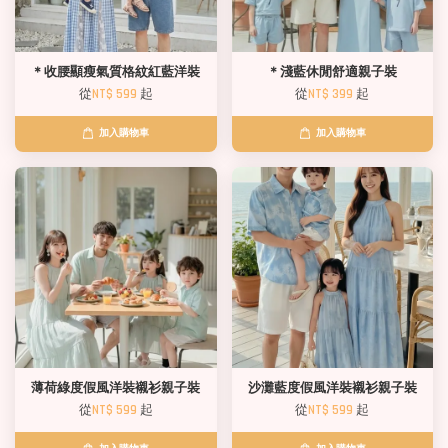
＊收腰顯瘦氣質格紋紅藍洋裝
＊淺藍休閒舒適親子裝
從
NT$ 599
起
從
NT$ 399
起
加入購物車
加入購物車
薄荷綠度假風洋裝襯衫親子裝
沙灘藍度假風洋裝襯衫親子裝
從
NT$ 599
起
從
NT$ 599
起