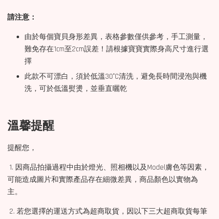
請注意：
由於每個寶貝身形差異，表格參數僅供參考，手工測量，
難免存在1cm至2cm誤差！請根據寶寶實際身高尺寸進行選
擇
此款不可漂白，須於低溫30°C清洗，避免長時間浸泡與機
洗，可於低溫熨燙，並垂直曬乾
溫馨提醒
提醒您，
1. 因商品拍攝過程中由於燈光、照相機以及Model膚色等因素，
可能造成圖片和實際產品存在細微差異，商品顏色以實物為
主。
2. 若您選擇的運送方式為超商取貨，因以下三大超商取貨每筆