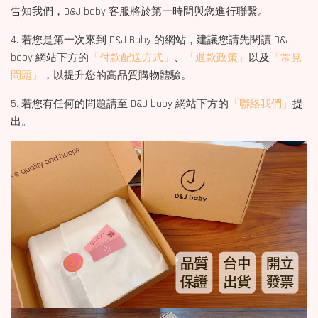
告知我們，D&J baby 客服將於第一時間與您進行聯繫。
4. 若您是第一次來到 D&J Baby 的網站，建議您請先閱讀 D&J
baby 網站下方的
「付款配送方式」
、
「退款政策」
以及
「常見
問題」
，以提升您的高品質購物體驗。
5. 若您有任何的問題請至 D&J baby 網站下方的
「聯絡我們」
提
出。