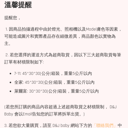
溫馨提醒
提醒您，
1. 因商品拍攝過程中由於燈光、照相機以及Model膚色等因素，
可能造成圖片和實際產品存在細微差異，商品顏色以實物為
主。
2. 若您選擇的運送方式為超商取貨，因以下三大超商取貨每筆
訂單有材積限制如下:
7-11: 45*30*30(公分)箱裝，重量5公斤以內
全家: 45*30*30(公分)箱裝，重量5公斤以內
萊爾富: 30*30*30(公分)箱裝，重量5公斤以內
(若您所訂購的商品內容超過上述超商取貨之材積限制， D&J
Baby 會以Email告知您的訂單將拆單出貨。)
3. 若您欲大量購買，請至 D&J baby 網站下方的
「聯絡我們」
中