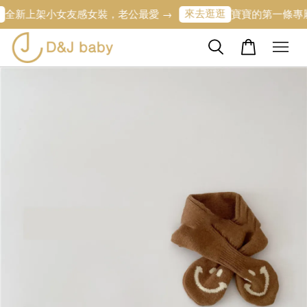
來去逛逛
新上架小女友感女裝，老公最愛 →
寶寶的第一條專屬繡