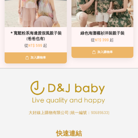
＊寬鬆粉系海邊渡假風親子裝
綠色海灘襯衫洋裝親子裝
(爸爸也有)
從
NT$ 399
起
從
NT$ 599
起
加入購物車
加入購物車
大好線上購物有限公司 (統一編號：90689633)
快速連結