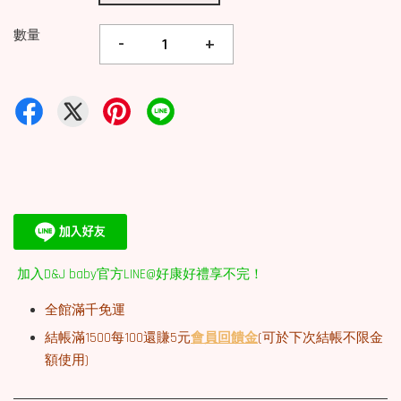
數量
-
+
加入D&J baby官方LINE@好康好禮享不完！
全館滿千免運
結帳滿1500每100還賺5元
會員回饋金
(可於下次結帳不限金
額使用)